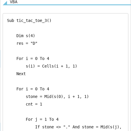
VBA
Sub tic_tac_toe_3()

    Dim s(4)

    res = "D"

    For i = 0 To 4

        s(i) = Cells(i + 1, 1)

    Next

    For i = 0 To 4

        stone = Mid(s(0), i + 1, 1)

        cnt = 1

        For j = 1 To 4

            If stone <> "." And stone = Mid(s(j), 