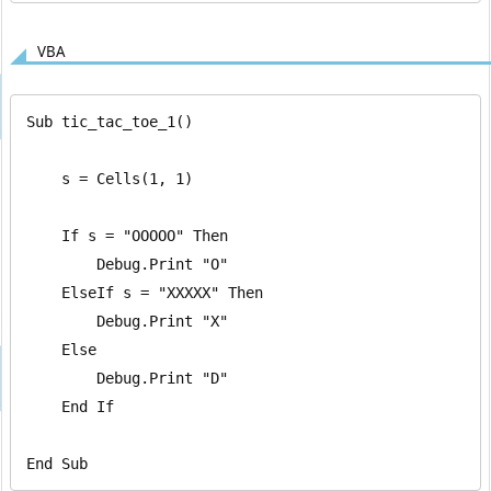
VBA
Sub tic_tac_toe_1()

    s = Cells(1, 1)

    If s = "OOOOO" Then

        Debug.Print "O"

    ElseIf s = "XXXXX" Then

        Debug.Print "X"

    Else

        Debug.Print "D"

    End If

End Sub