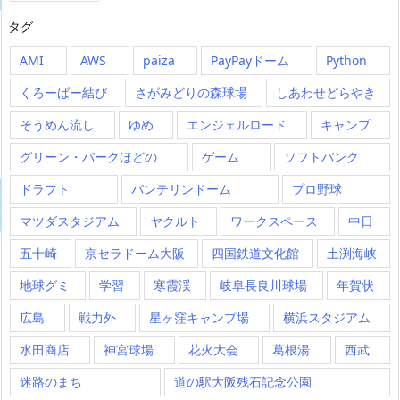
タグ
AMI
AWS
paiza
PayPayドーム
Python
くろーばー結び
さがみどりの森球場
しあわせどらやき
そうめん流し
ゆめ
エンジェルロード
キャンプ
グリーン・パークほどの
ゲーム
ソフトバンク
ドラフト
バンテリンドーム
プロ野球
マツダスタジアム
ヤクルト
ワークスペース
中日
五十崎
京セラドーム大阪
四国鉄道文化館
土渕海峡
地球グミ
学習
寒霞渓
岐阜長良川球場
年賀状
広島
戦力外
星ヶ窪キャンプ場
横浜スタジアム
水田商店
神宮球場
花火大会
葛根湯
西武
迷路のまち
道の駅大阪残石記念公園