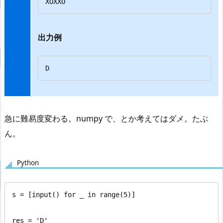
XOXXO
出力例
D
急に難易度変わる。numpy で、とか考えてはダメ。たぶ
ん。
Python
s = [input() for _ in range(5)]

res = 'D'
