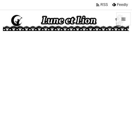

Feedly
RSS


メニュ

サイド

前へ

次へ

検索