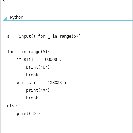
Python
s = [input() for _ in range(5)]

for i in range(5):

    if s[i] == 'OOOOO':

        print('O')

        break

    elif s[i] == 'XXXXX':

        print('X')

        break

else:

    print('D')