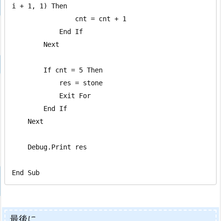
i + 1, 1) Then

                cnt = cnt + 1

            End If

        Next

        If cnt = 5 Then

            res = stone

            Exit For

        End If

    Next

    Debug.Print res

End Sub
最後に