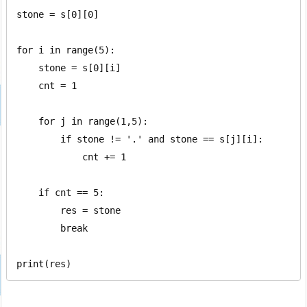
stone = s[0][0]

for i in range(5):

    stone = s[0][i]

    cnt = 1

    for j in range(1,5):

        if stone != '.' and stone == s[j][i]:

            cnt += 1

    if cnt == 5:

        res = stone

        break

print(res)