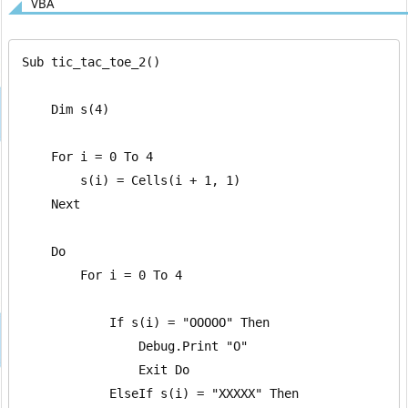
VBA
Sub tic_tac_toe_2()

    Dim s(4)

    For i = 0 To 4

        s(i) = Cells(i + 1, 1)

    Next

    Do

        For i = 0 To 4

            If s(i) = "OOOOO" Then

                Debug.Print "O"

                Exit Do

            ElseIf s(i) = "XXXXX" Then
