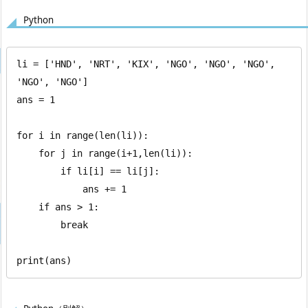
Python
li = ['HND', 'NRT', 'KIX', 'NGO', 'NGO', 'NGO', 
'NGO', 'NGO']

ans = 1

for i in range(len(li)):

    for j in range(i+1,len(li)):

        if li[i] == li[j]:

            ans += 1

    if ans > 1:

        break

print(ans)