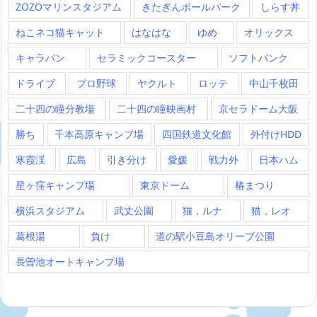
ZOZOマリンスタジアム
きたぎんボールパーク
しらす丼
ねこネコ猫キャット
はなはな
ゆめ
オリックス
キャラバン
セラミックコースター
ソフトバンク
ドライブ
プロ野球
ヤクルト
ロッテ
中山千枚田
二十四の瞳分教場
二十四の瞳映画村
京セラドーム大阪
勝ち
千本高原キャンプ場
四国鉄道文化館
外付けHDD
寒霞渓
広島
引き分け
愛媛
戦力外
日本ハム
星ヶ窪キャンプ場
東京ドーム
椿まつり
横浜スタジアム
武丈公園
猫，ルナ
猫，レオ
葛根湯
負け
道の駅小豆島オリーブ公園
長曽池オートキャンプ場