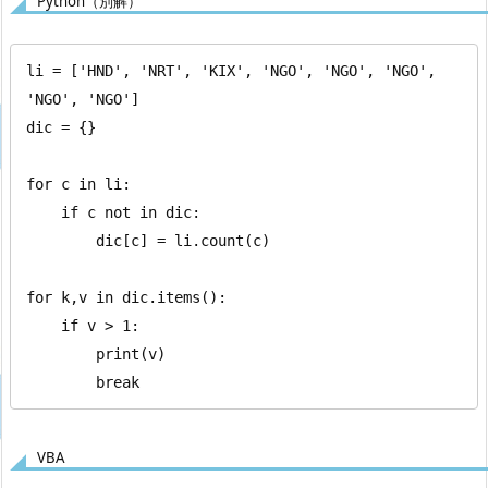
Python（別解）
li = ['HND', 'NRT', 'KIX', 'NGO', 'NGO', 'NGO', 
'NGO', 'NGO']

dic = {}

for c in li:

    if c not in dic:

        dic[c] = li.count(c)

for k,v in dic.items():

    if v > 1:

        print(v)

        break
VBA