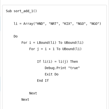
Sub sort_add_1()

    li = Array("HND", "NRT", "KIX", "NGO", "NGO")

    Do

        For i = LBound(li) To UBound(li)

            For j = i + 1 To UBound(li)

                If li(i) = li(j) Then

                    Debug.Print "true"

                    Exit Do

                End If

            Next

        Next
