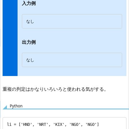
入力例
なし
出力例
なし
重複の判定はかなりいろいろと使われる気がする。
Python
li = ['HND', 'NRT', 'KIX', 'NGO', 'NGO']
