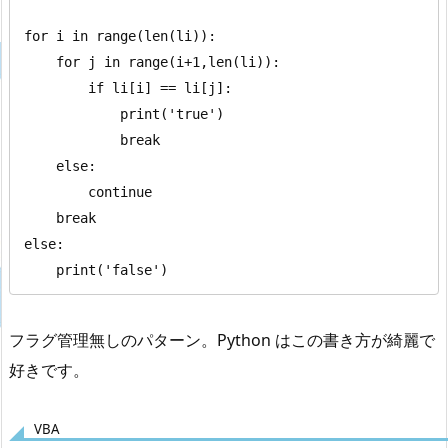
for i in range(len(li)):

    for j in range(i+1,len(li)):

        if li[i] == li[j]:

            print('true')

            break

    else:

        continue

    break

else:

    print('false')
フラグ管理無しのパターン。Python はこの書き方が綺麗で
好きです。
VBA