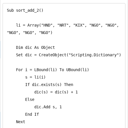
Sub sort_add_2()

    li = Array("HND", "NRT", "KIX", "NGO", "NGO", 
"NGO", "NGO", "NGO")

    Dim dic As Object

    Set dic = CreateObject("Scripting.Dictionary")

    For i = LBound(li) To UBound(li)

        s = li(i)

        If dic.exists(s) Then

            dic(s) = dic(s) + 1

        Else

            dic.Add s, 1

        End If

    Next
