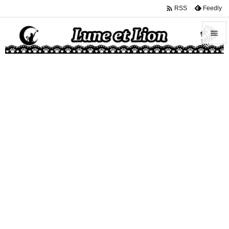

Feedly
RSS


メニュ

サイド

前へ

次へ

検索