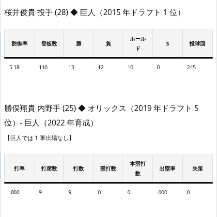
桜井俊貴 投手 (28) ◆ 巨人（2015 年ドラフト 1 位）
ホール
防御率
登板数
勝
負
S
投球回
ド
5.18
110
13
12
10
0
245
勝俣翔貴 内野手 (25) ◆ オリックス（2019 年ドラフト 5
位）- 巨人（2022 年育成）
【巨人では 1 軍出場なし】
本塁打
打率
打席数
打数
塁打数
出塁率
失策
数
.000
9
9
0
0
.000
0