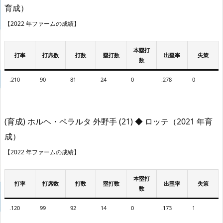
育成）
【2022 年ファームの成績】
本塁打
打率
打席数
打数
塁打数
出塁率
失策
数
.210
90
81
24
0
.278
0
(育成) ホルヘ・ペラルタ 外野手 (21) ◆ ロッテ（2021 年育
成）
【2022 年ファームの成績】
本塁打
打率
打席数
打数
塁打数
出塁率
失策
数
.120
99
92
14
0
.173
1