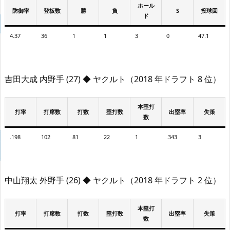
ホール
防御率
登板数
勝
負
S
投球回
ド
4.37
36
1
1
3
0
47.1
吉田大成 内野手 (27) ◆ ヤクルト（2018 年ドラフト 8 位）
本塁打
打率
打席数
打数
塁打数
出塁率
失策
数
.198
102
81
22
1
.343
3
中山翔太 外野手 (26) ◆ ヤクルト（2018 年ドラフト 2 位）
本塁打
打率
打席数
打数
塁打数
出塁率
失策
数