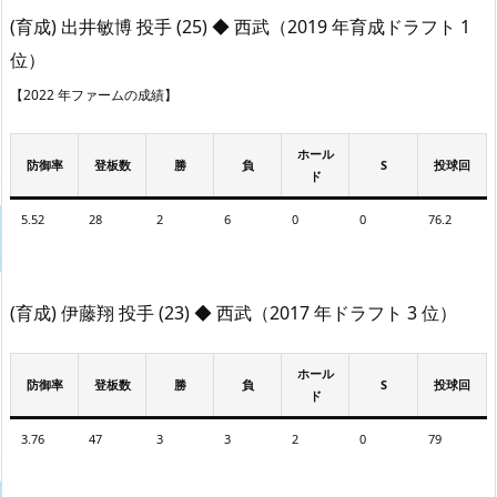
(育成) 出井敏博 投手 (25) ◆ 西武（2019 年育成ドラフト 1
位）
【2022 年ファームの成績】
ホール
防御率
登板数
勝
負
S
投球回
ド
5.52
28
2
6
0
0
76.2
(育成) 伊藤翔 投手 (23) ◆ 西武（2017 年ドラフト 3 位）
ホール
防御率
登板数
勝
負
S
投球回
ド
3.76
47
3
3
2
0
79