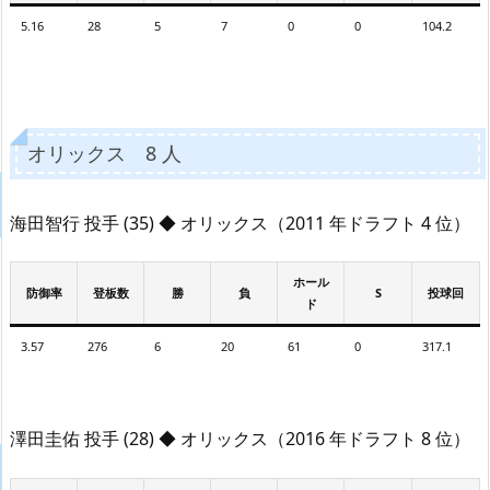
5.16
28
5
7
0
0
104.2
オリックス 8 人
海田智行 投手 (35) ◆ オリックス（2011 年ドラフト 4 位）
ホール
防御率
登板数
勝
負
S
投球回
ド
3.57
276
6
20
61
0
317.1
澤田圭佑 投手 (28) ◆ オリックス（2016 年ドラフト 8 位）