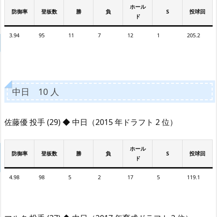
ホール
防御率
登板数
勝
負
S
投球回
ド
3.94
95
11
7
12
1
205.2
中日 10 人
佐藤優 投手 (29) ◆ 中日（2015 年ドラフト 2 位）
ホール
防御率
登板数
勝
負
S
投球回
ド
4.98
98
5
2
17
5
119.1