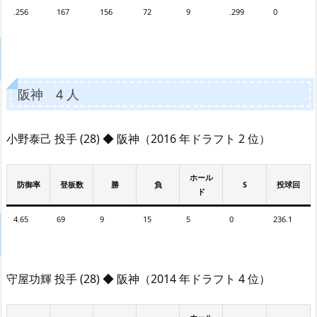
.256
167
156
72
9
.299
0
阪神 4 人
小野泰己 投手 (28) ◆ 阪神（2016 年ドラフト 2 位）
ホール
防御率
登板数
勝
負
S
投球回
ド
4.65
69
9
15
5
0
236.1
守屋功輝 投手 (28) ◆ 阪神（2014 年ドラフト 4 位）