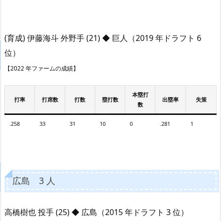
(育成) 伊藤海斗 外野手 (21) ◆ 巨人（2019 年ドラフト 6
位）
【2022 年ファームの成績】
本塁打
打率
打席数
打数
塁打数
出塁率
失策
数
.258
33
31
10
0
.281
1
広島 3 人
高橋樹也 投手 (25) ◆ 広島（2015 年ドラフト 3 位）