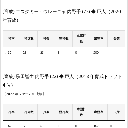
(育成) エスタミー・ウレーニャ 内野手 (23) ◆ 巨人（2020
年育成）
本塁打
打率
打席数
打数
塁打数
出塁率
失策
数
.130
25
23
3
0
.200
1
(育成) 黒田響生 内野手 (22) ◆ 巨人（2018 年育成ドラフト
4 位）
【2022 年ファームの成績】
本塁打
打率
打席数
打数
塁打数
出塁率
失策
数
.167
6
6
1
0
.167
0