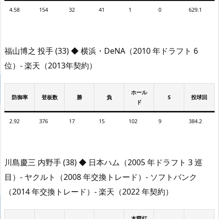
4.58
154
32
41
1
0
629.1
福山博之 投手 (33) ◆ 横浜・DeNA（2010 年ドラフト 6
位）- 楽天（2013年契約）
ホール
防御率
登板数
勝
負
S
投球回
ド
2.92
376
17
15
102
9
384.2
川島慶三 内野手 (38) ◆ 日本ハム（2005 年ドラフト 3 巡
目）- ヤクルト（2008 年交換トレード）- ソフトバンク
（2014 年交換トレード）- 楽天（2022 年契約）
本塁打