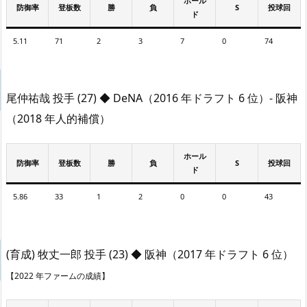
ホール
防御率
登板数
勝
負
S
投球回
ド
5.11
71
2
3
7
0
74
尾仲祐哉 投手 (27) ◆ DeNA（2016 年ドラフト 6 位）- 阪神
（2018 年人的補償）
ホール
防御率
登板数
勝
負
S
投球回
ド
5.86
33
1
2
0
0
43
(育成) 牧丈一郎 投手 (23) ◆ 阪神（2017 年ドラフト 6 位）
【2022 年ファームの成績】