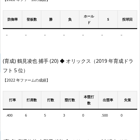
ホール
防御率
登板数
勝
負
S
投球回
ド
–
–
–
–
–
–
–
(育成) 鶴見凌也 捕手 (20) ◆ オリックス（2019 年育成ドラ
フト 5 位）
【2022 年ファームの成績】
本塁打
打率
打席数
打数
塁打数
出塁率
失策
数
.400
6
5
3
0
.500
0