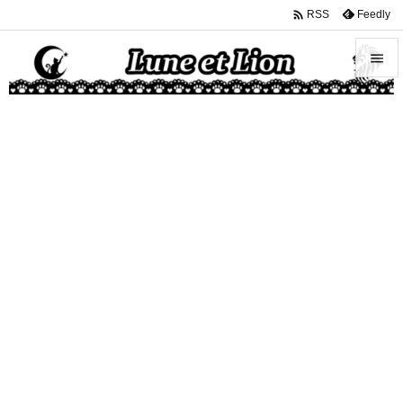

Feedly
RSS


メニュ

サイド

前へ

次へ

検索