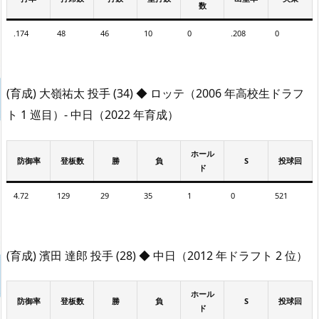
数
.174
48
46
10
0
.208
0
(育成) 大嶺祐太 投手 (34) ◆ ロッテ（2006 年高校生ドラフ
ト 1 巡目）- 中日（2022 年育成）
ホール
防御率
登板数
勝
負
S
投球回
ド
4.72
129
29
35
1
0
521
(育成) 濱田 達郎 投手 (28) ◆ 中日（2012 年ドラフト 2 位）
ホール
防御率
登板数
勝
負
S
投球回
ド