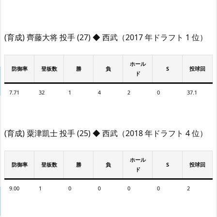
(育成) 齊藤大将 投手 (27) ◆ 西武（2017 年ドラフト 1 位）
ホール
防御率
登板数
勝
負
S
投球回
ド
7.71
32
1
4
2
0
37.1
(育成) 粟津凱士 投手 (25) ◆ 西武（2018 年ドラフト 4 位）
ホール
防御率
登板数
勝
負
S
投球回
ド
9.00
1
0
0
0
0
2