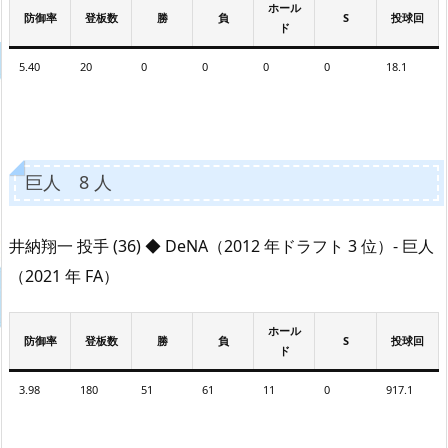
ホール
防御率
登板数
勝
負
S
投球回
ド
5.40
20
0
0
0
0
18.1
巨人 8 人
井納翔一 投手 (36) ◆ DeNA（2012 年ドラフト 3 位）- 巨人
（2021 年 FA）
ホール
防御率
登板数
勝
負
S
投球回
ド
3.98
180
51
61
11
0
917.1