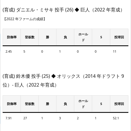
(育成) ダニエル・ミサキ 投手 (26) ◆ 巨人（2022 年育成）
【2022 年ファームの成績】
ホール
防御率
登板数
勝
負
S
投球回
ド
2.45
5
0
1
0
0
11
(育成) 鈴木優 投手 (25) ◆ オリックス（2014 年ドラフト 9
位）- 巨人（2022 年育成）
ホール
防御率
登板数
勝
負
S
投球回
ド
7.91
27
1
3
2
1
52.1