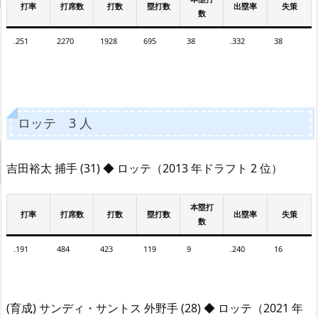
打率
打席数
打数
塁打数
出塁率
失策
数
.251
2270
1928
695
38
.332
38
ロッテ 3 人
吉田裕太 捕手 (31) ◆ ロッテ（2013 年ドラフト 2 位）
本塁打
打率
打席数
打数
塁打数
出塁率
失策
数
.191
484
423
119
9
.240
16
(育成) サンディ・サントス 外野手 (28) ◆ ロッテ（2021 年