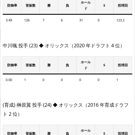
ホール
防御率
登板数
勝
負
S
投球回
ド
3.49
126
7
6
31
0
123.2
中川颯 投手 (23) ◆ オリックス（2020 年ドラフト 4 位）
ホール
防御率
登板数
勝
負
S
投球回
ド
0.00
1
0
0
0
0
1
(育成) 榊原翼 投手 (24) ◆ オリックス（2016 年育成ドラフ
ト 2 位）
ホール
防御率
登板数
勝
負
S
投球回