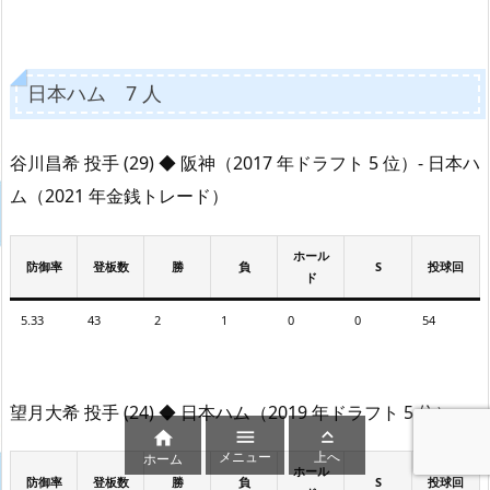
日本ハム 7 人
谷川昌希 投手 (29) ◆ 阪神（2017 年ドラフト 5 位）- 日本ハ
ム（2021 年金銭トレード）
ホール
防御率
登板数
勝
負
S
投球回
ド
5.33
43
2
1
0
0
54
望月大希 投手 (24) ◆ 日本ハム（2019 年ドラフト 5 位）



メニュー
上へ
ホーム
ホール
防御率
登板数
勝
負
S
投球回