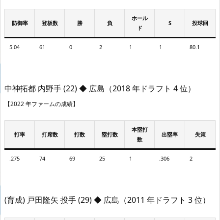
ホール
防御率
登板数
勝
負
S
投球回
ド
5.04
61
0
2
1
1
80.1
中神拓都 内野手 (22) ◆ 広島（2018 年ドラフト 4 位）
【2022 年ファームの成績】
本塁打
打率
打席数
打数
塁打数
出塁率
失策
数
.275
74
69
25
1
.306
2
(育成) 戸田隆矢 投手 (29) ◆ 広島（2011 年ドラフト 3 位）