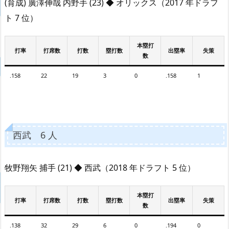
(育成) 廣澤伸哉 内野手 (23) ◆ オリックス（2017 年ドラフ
ト 7 位）
本塁打
打率
打席数
打数
塁打数
出塁率
失策
数
.158
22
19
3
0
.158
1
西武 6 人
牧野翔矢 捕手 (21) ◆ 西武（2018 年ドラフト 5 位）
本塁打
打率
打席数
打数
塁打数
出塁率
失策
数
.138
32
29
6
0
.194
0