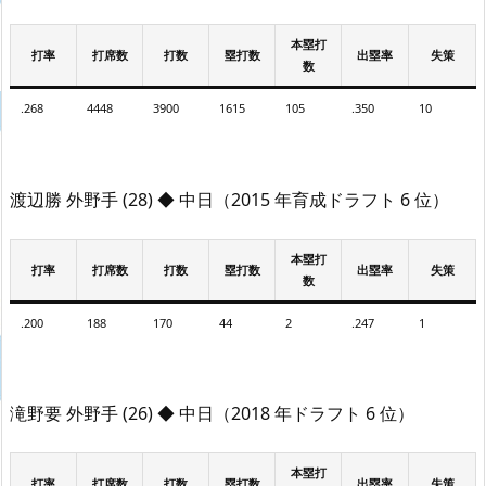
本塁打
打率
打席数
打数
塁打数
出塁率
失策
数
.268
4448
3900
1615
105
.350
10
渡辺勝 外野手 (28) ◆ 中日（2015 年育成ドラフト 6 位）
本塁打
打率
打席数
打数
塁打数
出塁率
失策
数
.200
188
170
44
2
.247
1
滝野要 外野手 (26) ◆ 中日（2018 年ドラフト 6 位）
本塁打
打率
打席数
打数
塁打数
出塁率
失策