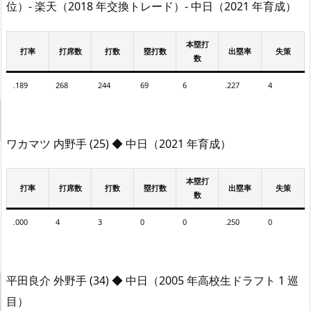
位）- 楽天（2018 年交換トレード）- 中日（2021 年育成）
本塁打
打率
打席数
打数
塁打数
出塁率
失策
数
.189
268
244
69
6
.227
4
ワカマツ 内野手 (25) ◆ 中日（2021 年育成）
本塁打
打率
打席数
打数
塁打数
出塁率
失策
数
.000
4
3
0
0
.250
0
平田良介 外野手 (34) ◆ 中日（2005 年高校生ドラフト 1 巡
目）