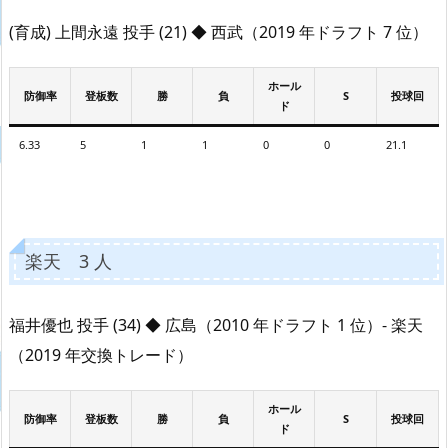
(育成) 上間永遠 投手 (21) ◆ 西武（2019 年ドラフト 7 位）
ホール
防御率
登板数
勝
負
S
投球回
ド
6.33
5
1
1
0
0
21.1
楽天 3 人
福井優也 投手 (34) ◆ 広島（2010 年ドラフト 1 位）- 楽天
（2019 年交換トレード）
ホール
防御率
登板数
勝
負
S
投球回
ド