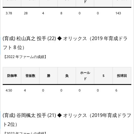
ド
3.78
28
4
8
0
0
143
(育成) 松山真之 投手 (22) ◆ オリックス（2019 年育成ドラ
フト 8 位）
【2022 年ファームの成績】
ホール
防御率
登板数
勝
負
S
投球回
ド
4.50
4
0
0
0
0
6
(育成) 谷岡楓太 投手 (21) ◆ オリックス（2019年育成ドラフ
ト2位）
【2022 年ファームの成績】