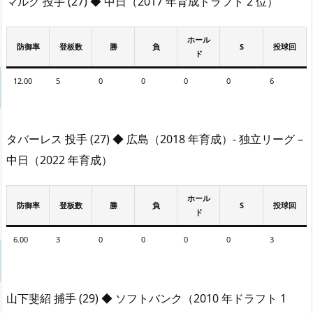
マルク 投手 (27) ◆ 中日（2017 年育成ドラフト 2 位）
ホール
防御率
登板数
勝
負
S
投球回
ド
12.00
5
0
0
0
0
6
タバーレス 投手 (27) ◆ 広島（2018 年育成）- 独立リーグ –
中日（2022 年育成）
ホール
防御率
登板数
勝
負
S
投球回
ド
6.00
3
0
0
0
0
3
山下斐紹 捕手 (29) ◆ ソフトバンク（2010 年ドラフト 1