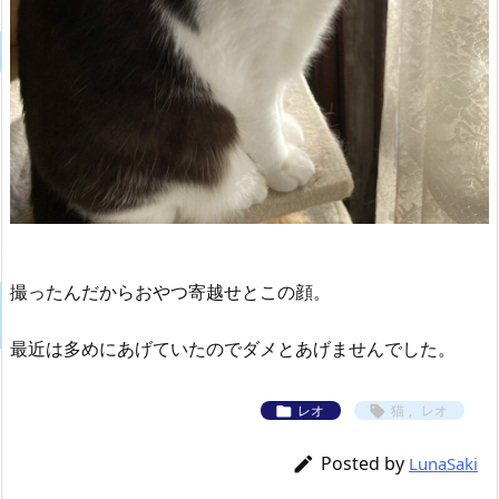
撮ったんだからおやつ寄越せとこの顔。
最近は多めにあげていたのでダメとあげませんでした。
レオ
猫
,
レオ


Posted by

LunaSaki