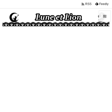

Feedly
RSS


メニュ

サイド

前へ

次へ

検索