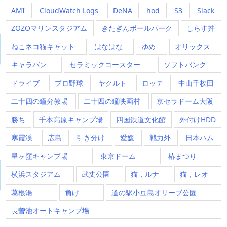
AMI
CloudWatch Logs
DeNA
hod
S3
Slack
ZOZOマリンスタジアム
きたぎんボールパーク
しらす丼
ねこネコ猫キャット
はなはな
ゆめ
オリックス
キャラバン
セラミックコースター
ソフトバンク
ドライブ
プロ野球
ヤクルト
ロッテ
中山千枚田
二十四の瞳分教場
二十四の瞳映画村
京セラドーム大阪
勝ち
千本高原キャンプ場
四国鉄道文化館
外付けHDD
寒霞渓
広島
引き分け
愛媛
戦力外
日本ハム
星ヶ窪キャンプ場
東京ドーム
椿まつり
横浜スタジアム
武丈公園
猫，ルナ
猫，レオ
葛根湯
負け
道の駅小豆島オリーブ公園
長曽池オートキャンプ場