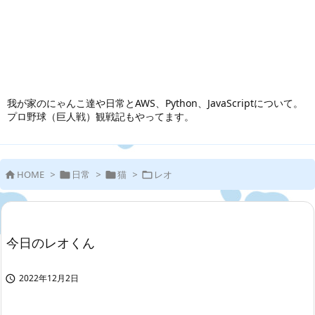
我が家のにゃんこ達や日常とAWS、Python、JavaScriptについて。
プロ野球（巨人戦）観戦記もやってます。
HOME
>
日常
>
猫
>
レオ




今日のレオくん
2022年12月2日
