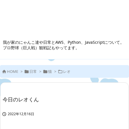
我が家のにゃんこ達や日常とAWS、Python、JavaScriptについて。
プロ野球（巨人戦）観戦記もやってます。
HOME
>
日常
>
猫
>
レオ




今日のレオくん
2022年12月16日
