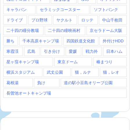
キャラバン
セラミックコースター
ソフトバンク
ドライブ
プロ野球
ヤクルト
ロッテ
中山千枚田
二十四の瞳分教場
二十四の瞳映画村
京セラドーム大阪
勝ち
千本高原キャンプ場
四国鉄道文化館
外付けHDD
寒霞渓
広島
引き分け
愛媛
戦力外
日本ハム
星ヶ窪キャンプ場
東京ドーム
椿まつり
横浜スタジアム
武丈公園
猫，ルナ
猫，レオ
葛根湯
負け
道の駅小豆島オリーブ公園
長曽池オートキャンプ場