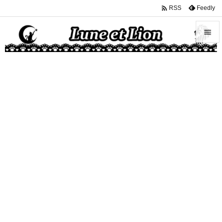

Feedly
RSS


メニュ

サイド

前へ

次へ

検索