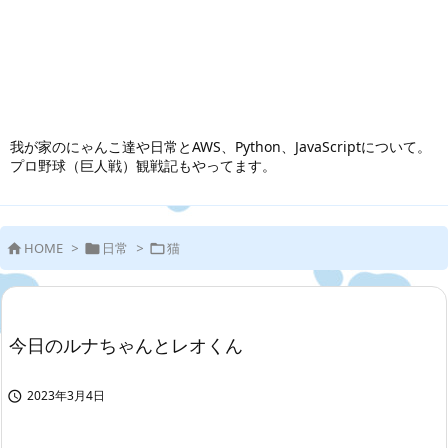
我が家のにゃんこ達や日常とAWS、Python、JavaScriptについて。
プロ野球（巨人戦）観戦記もやってます。
HOME
>
日常
>
猫



今日のルナちゃんとレオくん
2023年3月4日
