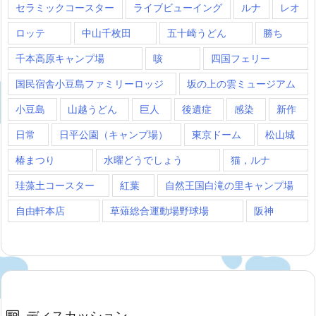
セラミックコースター
ライブビューイング
ルナ
レオ
ロッテ
中山千枚田
五十崎うどん
勝ち
千本高原キャンプ場
咳
四国フェリー
国民宿舎小豆島ファミリーロッジ
坂の上の雲ミュージアム
小豆島
山越うどん
巨人
後遺症
感染
新作
日常
日平公園（キャンプ場）
東京ドーム
松山城
椿まつり
水曜どうでしょう
猫，ルナ
珪藻土コースター
紅葉
自然王国白滝の里キャンプ場
自由軒本店
草薙総合運動場野球場
阪神
ディスカッション