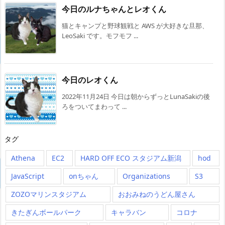
今日のルナちゃんとレオくん
猫とキャンプと野球観戦と AWS が大好きな旦那、
LeoSaki です。モフモフ ...
今日のレオくん
2022年11月24日 今日は朝からずっとLunaSakiの後
ろをついてまわって ...
タグ
Athena
EC2
HARD OFF ECO スタジアム新潟
hod
JavaScript
onちゃん
Organizations
S3
ZOZOマリンスタジアム
おおみねのうどん屋さん
きたぎんボールパーク
キャラバン
コロナ