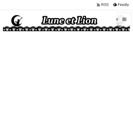

Feedly
RSS


メニュ

サイド

前へ

次へ

検索