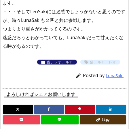
ます。
・・・そしてLeoSakiには迷惑でしょうがないと思うのです
が、時々LunaSakiも２匹と共に参戦します。
つまりより重さがかかってくるのです。
迷惑だろうとわかっていても、LunaSakiだって甘えたくな
る時があるのです。
猫
,
レオ
,
ルナ
猫
,
ルナ
,
レオ


Posted by

LunaSaki
よろしければシェアお願いします
Copy