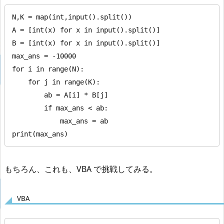
N,K = map(int,input().split())

A = [int(x) for x in input().split()]

B = [int(x) for x in input().split()]

max_ans = -10000

for i in range(N):

    for j in range(K):

        ab = A[i] * B[j]

        if max_ans < ab:

            max_ans = ab

print(max_ans)
もちろん、これも、VBA で挑戦してみる。
VBA