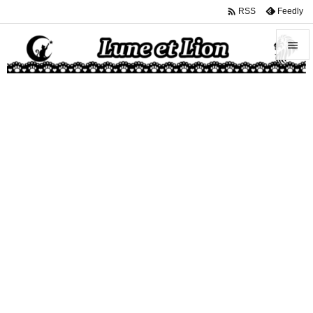

Feedly
RSS


メニュ

サイド

前へ

次へ

検索