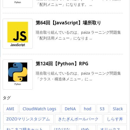
「配列メニュー」になります。 ...
第64回【JavaScript】場所取り
現在取り組んでいるのは、paiza ラーニング問題集
「配列活用メニュー」になりま ...
第124回【Python】RPG
現在取り組んでいるのは、paiza ラーニング問題集
「クラス・構造体メニュー」に ...
タグ
AMI
CloudWatch Logs
DeNA
hod
S3
Slack
ZOZOマリンスタジアム
きたぎんボールパーク
しらす丼
ねこネコ猫キャット
はなはな
ゆめ
オリックス