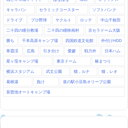
キャラバン
セラミックコースター
ソフトバンク
ドライブ
プロ野球
ヤクルト
ロッテ
中山千枚田
二十四の瞳分教場
二十四の瞳映画村
京セラドーム大阪
勝ち
千本高原キャンプ場
四国鉄道文化館
外付けHDD
寒霞渓
広島
引き分け
愛媛
戦力外
日本ハム
星ヶ窪キャンプ場
東京ドーム
椿まつり
横浜スタジアム
武丈公園
猫，ルナ
猫，レオ
葛根湯
負け
道の駅小豆島オリーブ公園
長曽池オートキャンプ場