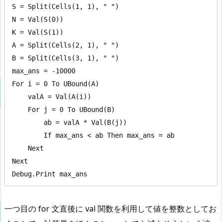
S = Split(Cells(1, 1), " ")

N = Val(S(0))

K = Val(S(1))

A = Split(Cells(2, 1), " ")

B = Split(Cells(3, 1), " ")

max_ans = -10000

For i = 0 To UBound(A)

    valA = Val(A(i))

    For j = 0 To UBound(B)

        ab = valA * Val(B(j))

        If max_ans < ab Then max_ans = ab

    Next

Next

Debug.Print max_ans
一つ目の for 文直後に val 関数を利用して値を整数としてお