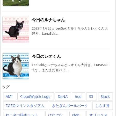
今日のルナちゃん
2023年1月25日 LeoSakiとルナちゃんとレオくん大
好き、LunaSak ...
今日のレオくん
LeoSakiとルナちゃんとレオくん大好き、LunaSaki
です。まだまだ寒い日 ...
タグ
AMI
CloudWatch Logs
DeNA
hod
S3
Slack
ZOZOマリンスタジアム
きたぎんボールパーク
しらす丼
ねこネコ猫キャット
はなはな
ゆめ
オリックス