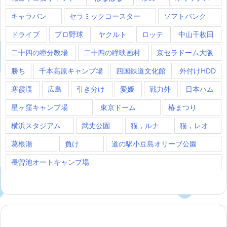
キャラバン
セラミックコースター
ソフトバンク
ドライブ
プロ野球
ヤクルト
ロッテ
中山千枚田
二十四の瞳分教場
二十四の瞳映画村
京セラドーム大阪
勝ち
千本高原キャンプ場
四国鉄道文化館
外付けHDD
寒霞渓
広島
引き分け
愛媛
戦力外
日本ハム
星ヶ窪キャンプ場
東京ドーム
椿まつり
横浜スタジアム
武丈公園
猫，ルナ
猫，レオ
葛根湯
負け
道の駅小豆島オリーブ公園
長曽池オートキャンプ場