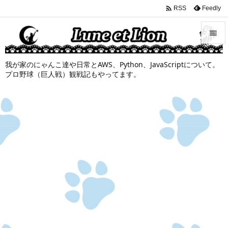

Feedly
RSS


我が家のにゃんこ達や日常とAWS、Python、JavaScriptについて。
メニュ
プロ野球（巨人戦）観戦記もやってます。

サイド

前へ

次へ

検索