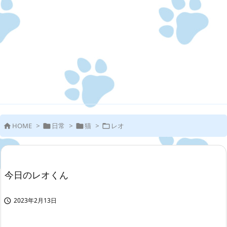
HOME
>
日常
>
猫
>
レオ




今日のレオくん
2023年2月13日
