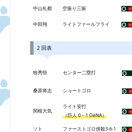
中山礼都
空振り三振
中田翔
ライトファールフライ
2 回表
牧秀悟
センター二塁打
桑原将志
ショートゴロ
ライト安打
関根大気
（巨人 0 – 1 DeNA）
ソト
ファーストゴロ併殺3-6-1