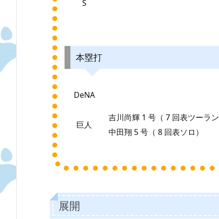
S
本塁打
DeNA
吉川尚輝 1 号（ 7 回表ツーラ
巨人
中田翔 5 号（ 8 回表ソロ）
展開