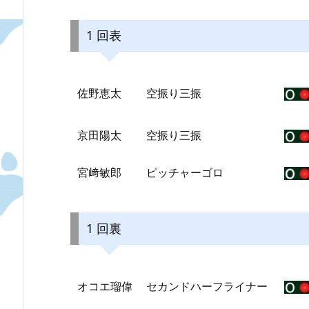
1 回表
佐野恵太
空振り三振
京田陽太
空振り三振
宮﨑敏郎
ピッチャーゴロ
1 回裏
オコエ瑠偉
セカンドハーフライナー