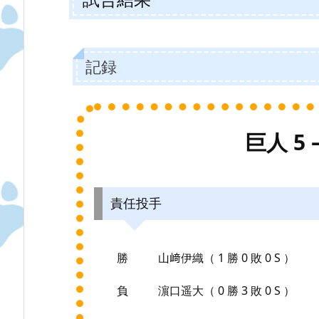
記録
巨人 5 
責任投手
勝
山﨑伊織（ 1 勝 0 敗 0 S ）
負
濵口遥大（ 0 勝 3 敗 0 S ）