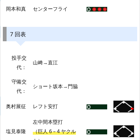
岡本和真
センターフライ
7 回表
投手交
山﨑→直江
代：
守備交
ショート坂本→門脇
代：
奥村展征
レフト安打
左中間本塁打
塩見泰隆
（巨人 6 – 4 ヤクル