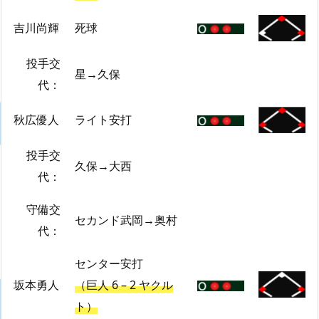
吉川尚輝
死球
投手交
星→久保
代：
秋広優人
ライト安打
投手交
久保→大西
代：
守備交
セカンド武岡→奥村
代：
センター安打
坂本勇人
（巨人 6 – 2 ヤクル
ト）