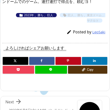
ンドームでのゲーム。連打連打で得点を、頼むヨ！
2023年
,
勝ち
,
巨人
巨人
,
勝ち
,
東京ドーム
,


ヤクルト
Posted by

LeoSaki
よろしければシェアお願いします
Copy

Next