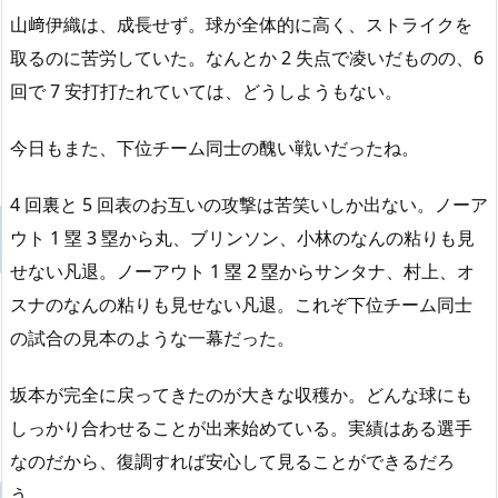
山﨑伊織は、成長せず。球が全体的に高く、ストライクを
取るのに苦労していた。なんとか 2 失点で凌いだものの、6
回で 7 安打打たれていては、どうしようもない。
今日もまた、下位チーム同士の醜い戦いだったね。
4 回裏と 5 回表のお互いの攻撃は苦笑いしか出ない。ノーア
ウト 1 塁 3 塁から丸、ブリンソン、小林のなんの粘りも見
せない凡退。ノーアウト 1 塁 2 塁からサンタナ、村上、オ
スナのなんの粘りも見せない凡退。これぞ下位チーム同士
の試合の見本のような一幕だった。
坂本が完全に戻ってきたのが大きな収穫か。どんな球にも
しっかり合わせることが出来始めている。実績はある選手
なのだから、復調すれば安心して見ることができるだろ
う。