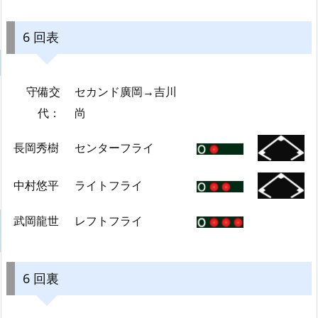
6 回表
守備交
セカンド廣岡→吉川
代：
尚
長岡秀樹
センターフライ
中村悠平
ライトフライ
武岡龍世
レフトフライ
6 回裏