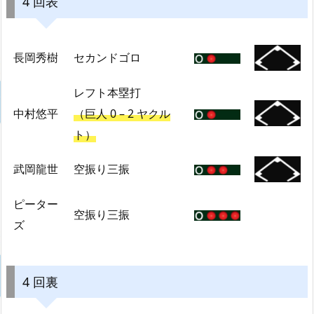
4 回表
長岡秀樹
セカンドゴロ
レフト本塁打
中村悠平
（巨人 0 – 2 ヤクル
ト）
武岡龍世
空振り三振
ピーター
空振り三振
ズ
4 回裏