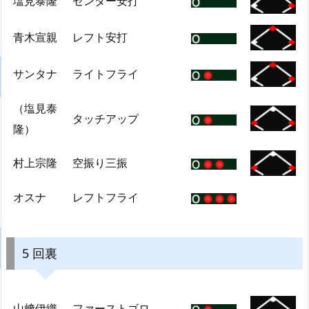
塩見泰隆
センター安打
青木宣親
レフト安打
サンタナ
ライトフライ
（塩見泰
タッチアップ
隆）
村上宗隆
空振り三振
オスナ
レフトフライ
5 回裏
山﨑伊織
ファーストゴロ