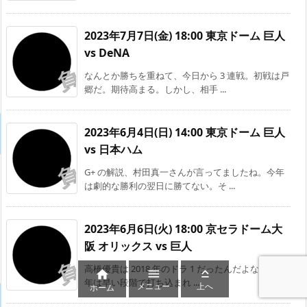
2023年7月7日(金) 18:00 東京ドーム 巨人
vs DeNA
なんとか勝ちを重ねて、今日から 3 連戦。初戦は戸
郷だ。期待高まる。しかし、相手 ...
2023年6月4日(日) 14:00 東京ドーム 巨人
vs 日本ハム
G+ の解説、村田真一さんが言ってましたね。今年
は劇的な勝利の翌日に勝てない。そ ...
2023年6月6日(火) 18:00 京セラドーム大
阪 オリックス vs 巨人
高橋優貴は 2018 年のドラ 1 だったんだよなぁ。今



年は早い段階で打ち込まれ ...
メニュー
上へ
ホーム