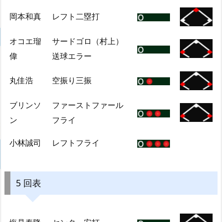
岡本和真
レフト二塁打
オコエ瑠
サードゴロ（村上）
偉
送球エラー
丸佳浩
空振り三振
ブリンソ
ファーストファール
ン
フライ
小林誠司
レフトフライ
5 回表