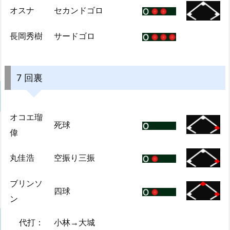
オスナ
セカンドゴロ
長岡秀樹
サードゴロ
7 回裏
オコエ瑠
死球
偉
丸佳浩
空振り三振
ブリンソ
四球
ン
代打：
小林→大城