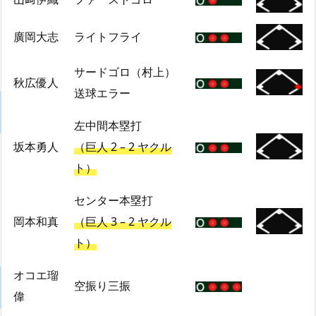
廣岡大志
ライトフライ
サードゴロ（村上）
秋広優人
送球エラー
左中間本塁打
坂本勇人
（巨人 2 – 2 ヤクル
ト）
センター本塁打
岡本和真
（巨人 3 – 2 ヤクル
ト）
オコエ瑠
空振り三振
偉