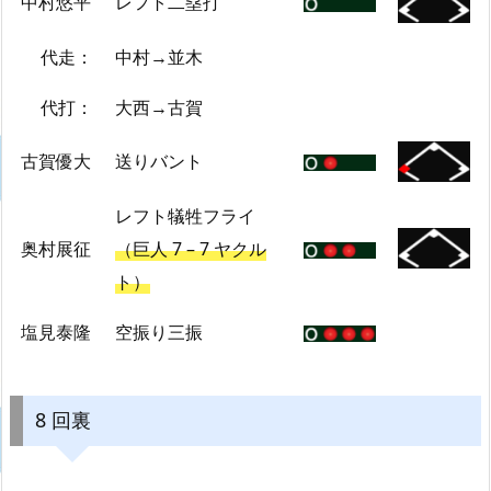
中村悠平
レフト二塁打
代走：
中村→並木
代打：
大西→古賀
古賀優大
送りバント
レフト犠牲フライ
奥村展征
（巨人 7 – 7 ヤクル
ト）
塩見泰隆
空振り三振
8 回裏