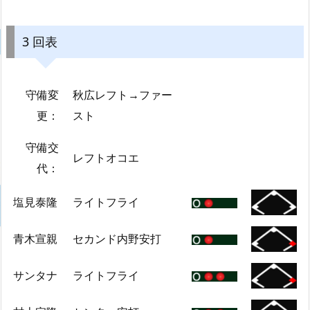
3 回表
守備変
秋広レフト→ファー
更：
スト
守備交
レフトオコエ
代：
塩見泰隆
ライトフライ
青木宣親
セカンド内野安打
サンタナ
ライトフライ