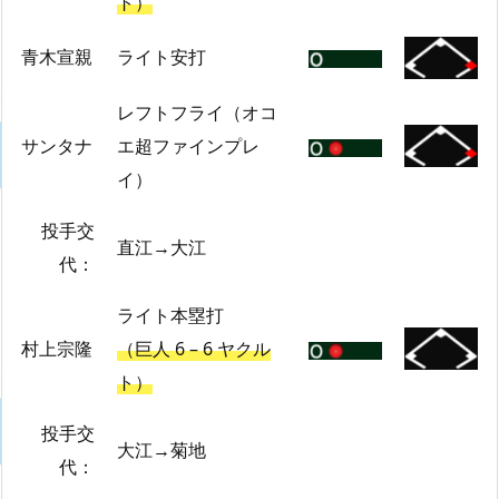
ト）
青木宣親
ライト安打
レフトフライ（オコ
サンタナ
エ超ファインプレ
イ）
投手交
直江→大江
代：
ライト本塁打
村上宗隆
（巨人 6 – 6 ヤクル
ト）
投手交
大江→菊地
代：