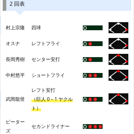
2 回表
村上宗隆
四球
オスナ
レフトフライ
長岡秀樹
センター安打
中村悠平
ショートフライ
レフト安打
武岡龍世
（巨人 0 – 1 ヤクル
ト）
ピーター
セカンドライナー
ズ