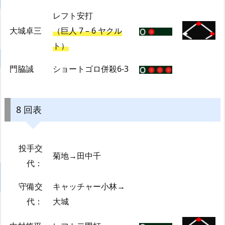
レフト安打
大城卓三
（巨人 7 – 6 ヤクル
ト）
門脇誠
ショートゴロ併殺6-3
8 回表
投手交
菊地→田中千
代：
守備交
キャッチャー小林→
代：
大城