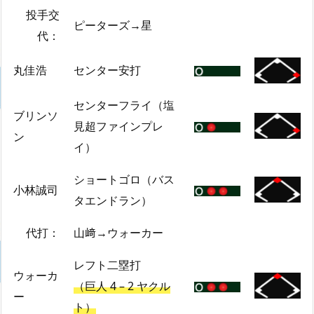
投手交
ピーターズ→星
代：
丸佳浩
センター安打
センターフライ（塩
ブリンソ
見超ファインプレ
ン
イ）
ショートゴロ（バス
小林誠司
タエンドラン）
代打：
山﨑→ウォーカー
レフト二塁打
ウォーカ
（巨人 4 – 2 ヤクル
ー
ト）