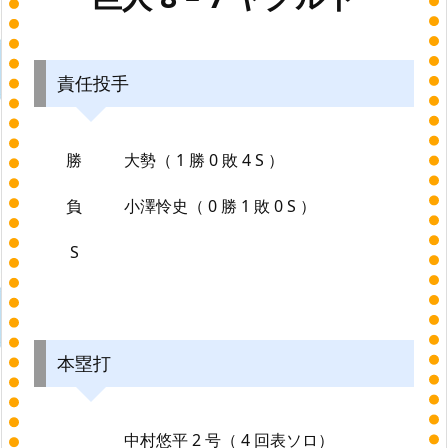
責任投手
勝
大勢（ 1 勝 0 敗 4 S ）
負
小澤怜史（ 0 勝 1 敗 0 S ）
S
本塁打
中村悠平 2 号（ 4 回表ソロ）