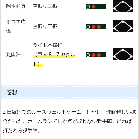
岡本和真
空振り三振
オコエ瑠
空振り三振
偉
ライト本塁打
丸佳浩
（巨人 8 – 7 ヤクル
ト）
感想
2 日続けてのルーズヴェルトゲーム。しかし、理解難しい試
合だった。ホームランでしか点が取れない野手陣。出れば
打たれる投手陣。