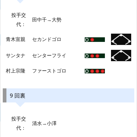
投手交
田中千→大勢
代：
青木宣親
セカンドゴロ
サンタナ
センターフライ
村上宗隆
ファーストゴロ
9 回裏
投手交
清水→小澤
代：