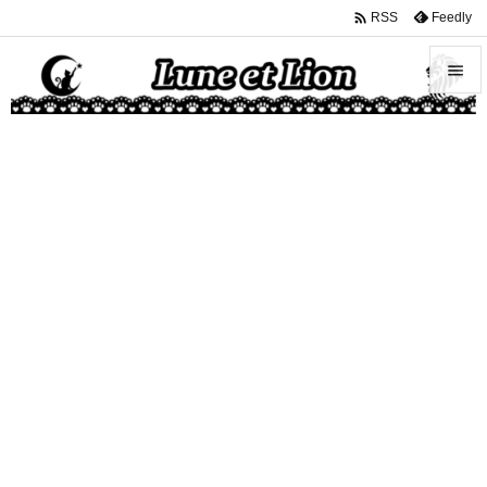

Feedly
RSS


メニュ

サイド

前へ

次へ

検索