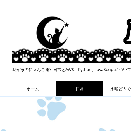
我が家のにゃんこ達や日常とAWS、Python、JavaScript
ホーム
日常
水曜どうで