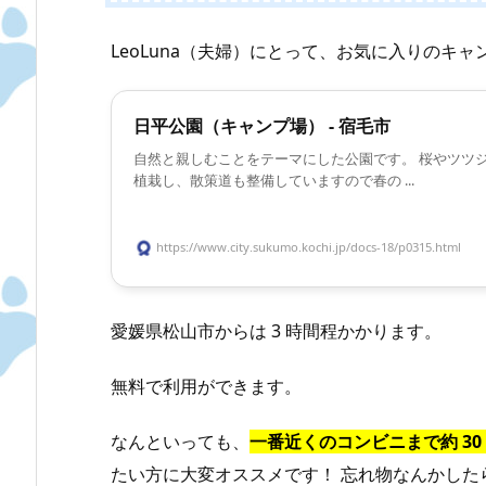
LeoLuna（夫婦）にとって、お気に入りのキ
日平公園（キャンプ場） - 宿毛市
自然と親しむことをテーマにした公園です。 桜やツツ
植栽し、散策道も整備していますので春の ...
https://www.city.sukumo.kochi.jp/docs-18/p0315.html
愛媛県松山市からは 3 時間程かかります。
無料で利用ができます。
なんといっても、
一番近くのコンビニまで約 30 
たい方に大変オススメです！ 忘れ物なんかした