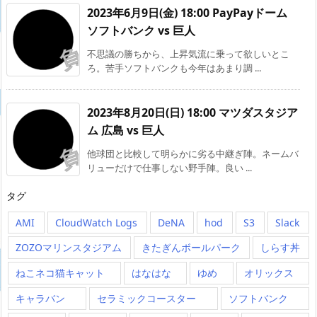
2023年6月9日(金) 18:00 PayPayドーム
ソフトバンク vs 巨人
不思議の勝ちから、上昇気流に乗って欲しいとこ
ろ。苦手ソフトバンクも今年はあまり調 ...
2023年8月20日(日) 18:00 マツダスタジア
ム 広島 vs 巨人
他球団と比較して明らかに劣る中継ぎ陣。ネームバ
リューだけで仕事しない野手陣。良い ...
タグ
AMI
CloudWatch Logs
DeNA
hod
S3
Slack
ZOZOマリンスタジアム
きたぎんボールパーク
しらす丼
ねこネコ猫キャット
はなはな
ゆめ
オリックス
キャラバン
セラミックコースター
ソフトバンク