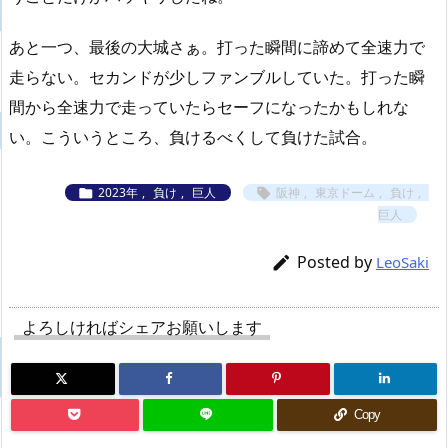
あと一つ、最後の大城さぁ。打った瞬間に諦めて全速力で
走らない。セカンドが少しファンブルしていた。打った瞬
間から全速力で走っていたらセーフになったかもしれな
い。こういうところ、負けるべくして負けた試合。
2023年
,
負け
,
巨人
阪神
,
東京ドーム
,
負け
,


巨人
Posted by

LeoSaki
よろしければシェアお願いします
Copy