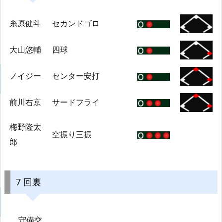
糸原健斗
セカンドゴロ
大山悠輔
四球
ノイジー
センター安打
前川右京
サードフライ
梅野隆太
空振り三振
郎
7 回裏
守備交