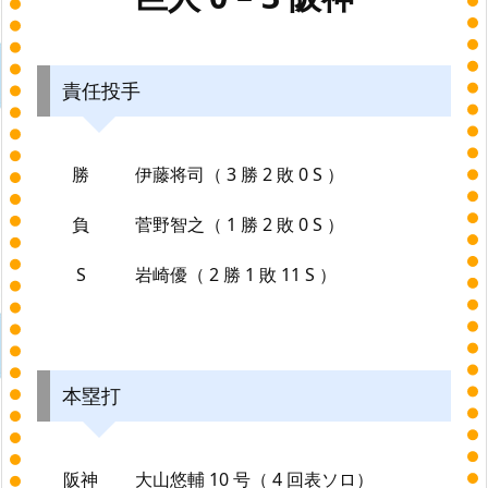
責任投手
勝
伊藤将司（ 3 勝 2 敗 0 S ）
負
菅野智之（ 1 勝 2 敗 0 S ）
S
岩崎優（ 2 勝 1 敗 11 S ）
本塁打
阪神
大山悠輔 10 号（ 4 回表ソロ）