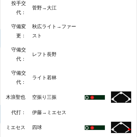
投手交
菅野→大江
代：
守備変
秋広ライト→ファー
更：
スト
守備交
レフト長野
代：
守備交
ライト若林
代：
木浪聖也
空振り三振
代打：
伊藤→ミエセス
ミエセス
四球