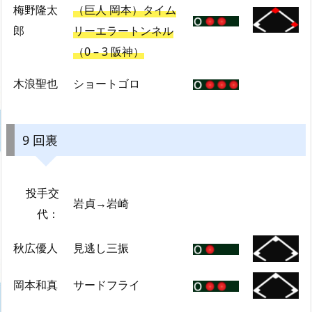
梅野隆太
（巨人 岡本）タイム
郎
リーエラートンネル
（0 – 3 阪神）
木浪聖也
ショートゴロ
9 回裏
投手交
岩貞→岩崎
代：
秋広優人
見逃し三振
岡本和真
サードフライ