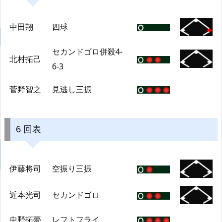
中田翔
四球
セカンドゴロ併殺4-
北村拓己
6-3
菅野智之
見逃し三振
6 回表
伊藤将司
空振り三振
近本光司
セカンドゴロ
中野拓夢
レフトフライ