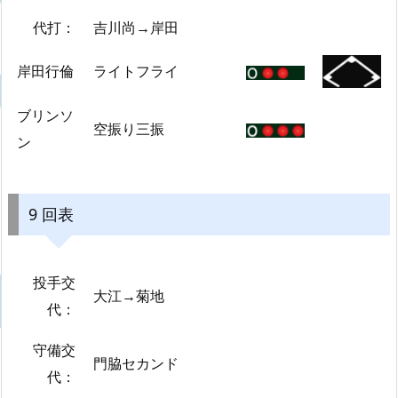
代打：
吉川尚→岸田
岸田行倫
ライトフライ
ブリンソ
空振り三振
ン
9 回表
投手交
大江→菊地
代：
守備交
門脇セカンド
代：