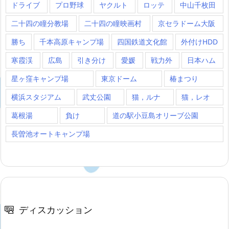
ドライブ
プロ野球
ヤクルト
ロッテ
中山千枚田
二十四の瞳分教場
二十四の瞳映画村
京セラドーム大阪
勝ち
千本高原キャンプ場
四国鉄道文化館
外付けHDD
寒霞渓
広島
引き分け
愛媛
戦力外
日本ハム
星ヶ窪キャンプ場
東京ドーム
椿まつり
横浜スタジアム
武丈公園
猫，ルナ
猫，レオ
葛根湯
負け
道の駅小豆島オリーブ公園
長曽池オートキャンプ場
ディスカッション