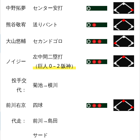
中野拓夢
センター安打
熊谷敬宥
送りバント
大山悠輔
セカンドゴロ
左中間二塁打
ノイジー
（巨人 0 – 2 阪神）
投手交
菊池→横川
代：
前川右京
四球
代走：
前川→島田
サード