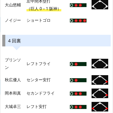
左中間本塁打
大山悠輔
（巨人 0 – 1 阪神）
ノイジー
ショートゴロ
4 回裏
ブリンソ
レフトフライ
ン
秋広優人
センター安打
岡本和真
セカンドフライ
大城卓三
レフト安打