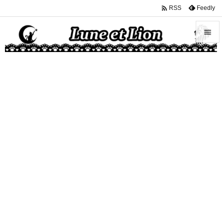

Feedly
RSS


メニュ

サイド

前へ

次へ

検索