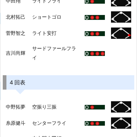
中田翔
ライトフライ
北村拓己
ショートゴロ
菅野智之
ライト安打
サードファールフラ
吉川尚輝
イ
4 回表
中野拓夢
空振り三振
糸原健斗
センターフライ