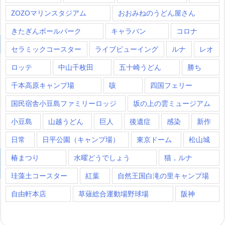
ZOZOマリンスタジアム
おおみねのうどん屋さん
きたぎんボールパーク
キャラバン
コロナ
セラミックコースター
ライブビューイング
ルナ
レオ
ロッテ
中山千枚田
五十崎うどん
勝ち
千本高原キャンプ場
咳
四国フェリー
国民宿舎小豆島ファミリーロッジ
坂の上の雲ミュージアム
小豆島
山越うどん
巨人
後遺症
感染
新作
日常
日平公園（キャンプ場）
東京ドーム
松山城
椿まつり
水曜どうでしょう
猫，ルナ
珪藻土コースター
紅葉
自然王国白滝の里キャンプ場
自由軒本店
草薙総合運動場野球場
阪神