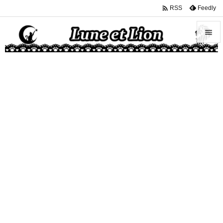

Feedly
RSS


メニュ

サイド

前へ

次へ

検索