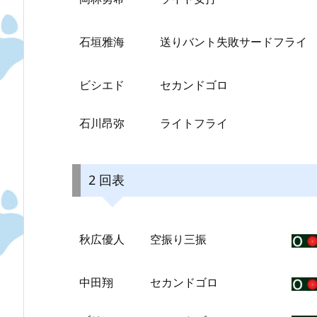
石垣雅海
送りバント失敗サードフライ
ビシエド
セカンドゴロ
石川昂弥
ライトフライ
2 回表
秋広優人
空振り三振
中田翔
セカンドゴロ