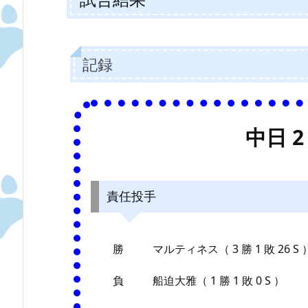
記録
中日 2 
責任投手
勝
マルティネス（ 3 勝 1 敗 26 S 
負
船迫大雅（ 1 勝 1 敗 0 S ）