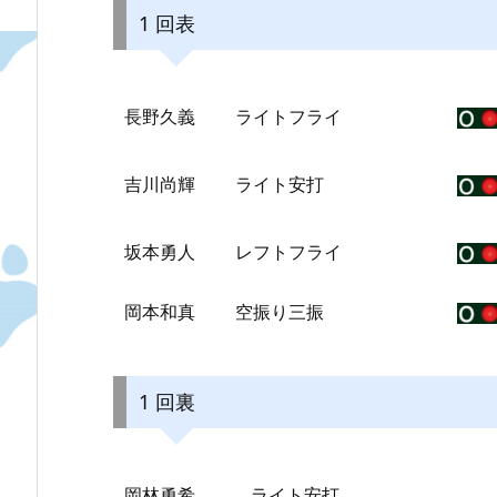
1 回表
長野久義
ライトフライ
吉川尚輝
ライト安打
坂本勇人
レフトフライ
岡本和真
空振り三振
1 回裏
岡林勇希
ライト安打