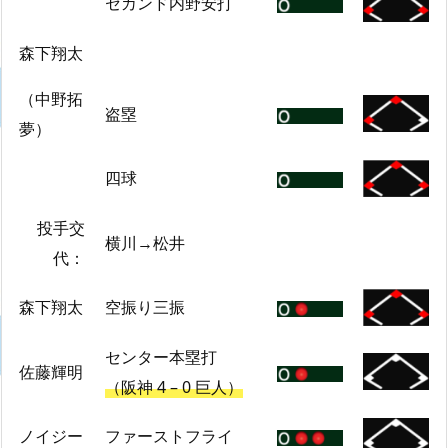
セカンド内野安打
森下翔太
（中野拓
盗塁
夢）
四球
投手交
横川→松井
代：
森下翔太
空振り三振
センター本塁打
佐藤輝明
（阪神 4 – 0 巨人）
ノイジー
ファーストフライ