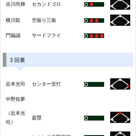
吉川尚輝
セカンドゴロ
横川凱
空振り三振
門脇誠
サードフライ
3 回裏
近本光司
センター安打
中野拓夢
（近本光
盗塁
司）