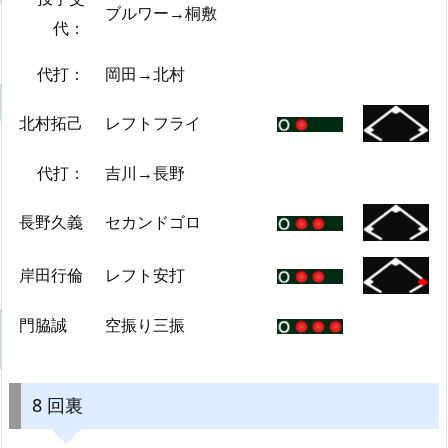
ブルワー→桐敷
代：
代打：
岡田→北村
北村拓己
レフトフライ
代打：
吉川→長野
長野久義
セカンドゴロ
岸田行倫
レフト安打
門脇誠
空振り三振
8 回裏