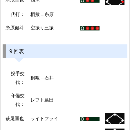
代打：
桐敷→糸原
糸原健斗
空振り三振
9 回表
投手交
桐敷→石井
代：
守備交
レフト島田
代：
萩尾匡也
ライトフライ