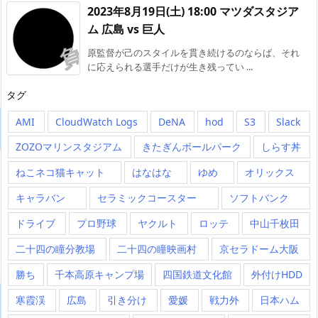
2023年8月19日(土) 18:00 マツダスタジア
ム 広島 vs 巨人
原監督が己のスタイルを貫き続けるのならば、それ
に応えられる選手だけが生き残ってい ...
タグ
AMI
CloudWatch Logs
DeNA
hod
S3
Slack
ZOZOマリンスタジアム
きたぎんボールパーク
しらす丼
ねこネコ猫キャット
はなはな
ゆめ
オリックス
キャラバン
セラミックコースター
ソフトバンク
ドライブ
プロ野球
ヤクルト
ロッテ
中山千枚田
二十四の瞳分教場
二十四の瞳映画村
京セラドーム大阪
勝ち
千本高原キャンプ場
四国鉄道文化館
外付けHDD
寒霞渓
広島
引き分け
愛媛
戦力外
日本ハム