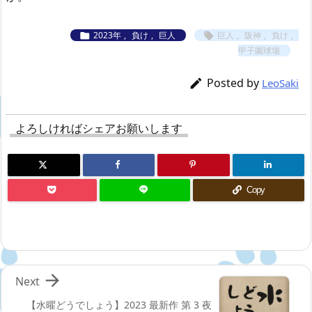
2023年
,
負け
,
巨人
巨人
,
阪神
,
負け
,


甲子園球場
Posted by

LeoSaki
よろしければシェアお願いします
Copy

Next
【水曜どうでしょう】2023 最新作 第 3 夜