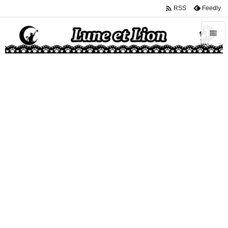

Feedly
RSS


メニュ

サイド

前へ

次へ

検索