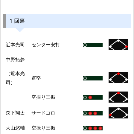
1 回裏
近本光司
センター安打
中野拓夢
（近本光
盗塁
司）
空振り三振
森下翔太
サードゴロ
大山悠輔
空振り三振