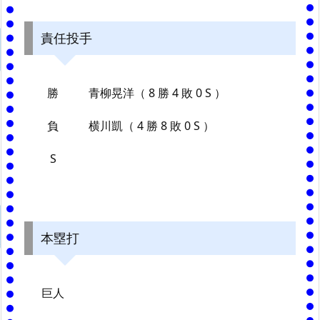
責任投手
勝
青柳晃洋（ 8 勝 4 敗 0 S ）
負
横川凱（ 4 勝 8 敗 0 S ）
S
本塁打
巨人