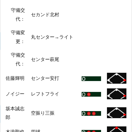
守備交
セカンド北村
代：
守備変
丸センター→ライト
更：
守備交
センター萩尾
代：
佐藤輝明
センター安打
ノイジー
レフトフライ
坂本誠志
空振り三振
郎
木浪聖也
四球