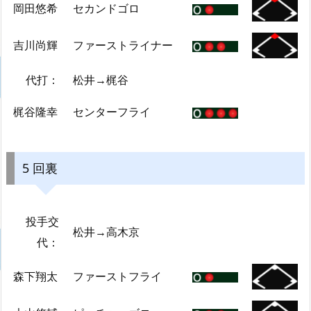
岡田悠希
セカンドゴロ
吉川尚輝
ファーストライナー
代打：
松井→梶谷
梶谷隆幸
センターフライ
5 回裏
投手交
松井→高木京
代：
森下翔太
ファーストフライ