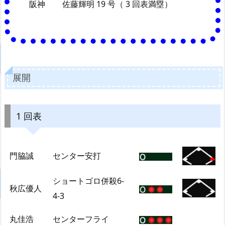
阪神
佐藤輝明 19 号（ 3 回表満塁）
展開
1 回表
門脇誠
センター安打
ショートゴロ併殺6-
秋広優人
4-3
丸佳浩
センターフライ