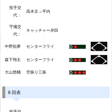
投手交
高木京→平内
代：
守備交
キャッチャー岸田
代：
中野拓夢
センターフライ
森下翔太
センターフライ
大山悠輔
空振り三振
8 回表
投手交