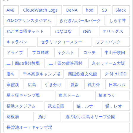
AMI
CloudWatch Logs
DeNA
hod
S3
Slack
ZOZOマリンスタジアム
きたぎんボールパーク
しらす丼
ねこネコ猫キャット
はなはな
ゆめ
オリックス
キャラバン
セラミックコースター
ソフトバンク
ドライブ
プロ野球
ヤクルト
ロッテ
中山千枚田
二十四の瞳分教場
二十四の瞳映画村
京セラドーム大阪
勝ち
千本高原キャンプ場
四国鉄道文化館
外付けHDD
寒霞渓
広島
引き分け
愛媛
戦力外
日本ハム
星ヶ窪キャンプ場
東京ドーム
椿まつり
横浜スタジアム
武丈公園
猫，ルナ
猫，レオ
葛根湯
負け
道の駅小豆島オリーブ公園
長曽池オートキャンプ場