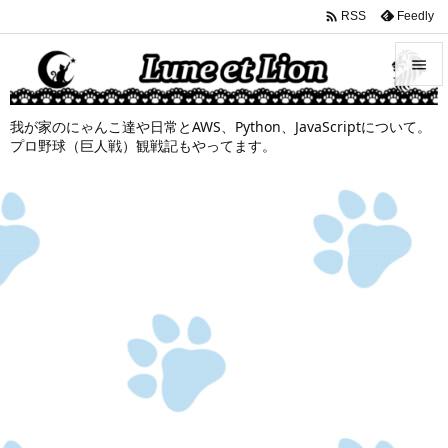

Feedly
RSS


我が家のにゃんこ達や日常とAWS、Python、JavaScriptについて。
メニュ
プロ野球（巨人戦）観戦記もやってます。

サイド

前へ

次へ

検索