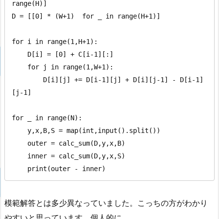
range(H)]

D = [[0] * (W+1)  for _ in range(H+1)]

for i in range(1,H+1):

    D[i] = [0] + C[i-1][:]

    for j in range(1,W+1):

        D[i][j] += D[i-1][j] + D[i][j-1] - D[i-1]
[j-1]

for _ in range(N):

    y,x,B,S = map(int,input().split())

    outer = calc_sum(D,y,x,B)

    inner = calc_sum(D,y,x,S)

    print(outer - inner)
模範解答とは多少異なっていました。こっちの方がわかり
やすいと思っています。個人的に。