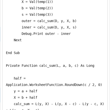
        X = Val(temp(1))

        b = Val(temp(2))

        s = Val(temp(3))

        outer = calc_sum(D, y, X, b)

        inner = calc_sum(D, y, X, s)

        Debug.Print outer - inner

    Next

End Sub

Private Function calc_sum(L, a, b, c) As Long

    half = 
Application.WorksheetFunction.RoundDown(c / 2, 0)

    y = a + half

    X = b + half

    calc_sum = L(y, X) - L(y, X - c) - L(y - c, X) 