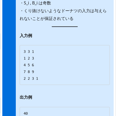
・S_i , B_i は奇数
・くり抜けないようなドーナツの入力は与えら
れないことが保証されている
入力例
3 3 1

1 2 3

4 5 6

7 8 9

2 2 3 1
出力例
40