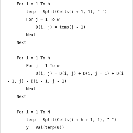
    For i = 1 To h

        temp = Split(Cells(i + 1, 1), " ")

        For j = 1 To w

            D(i, j) = temp(j - 1)

        Next

    Next

    For i = 1 To h

        For j = 1 To w

            D(i, j) = D(i, j) + D(i, j - 1) + D(i 
- 1, j) - D(i - 1, j - 1)

        Next

    Next

    For i = 1 To N

        temp = Split(Cells(i + h + 1, 1), " ")

        y = Val(temp(0))
