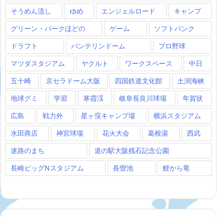
そうめん流し
ゆめ
エンジェルロード
キャンプ
グリーン・パークほどの
ゲーム
ソフトバンク
ドラフト
バンテリンドーム
プロ野球
マツダスタジアム
ヤクルト
ワークスペース
中日
五十崎
京セラドーム大阪
四国鉄道文化館
土渕海峡
地球グミ
学習
寒霞渓
岐阜長良川球場
年賀状
広島
戦力外
星ヶ窪キャンプ場
横浜スタジアム
水田商店
神宮球場
花火大会
葛根湯
西武
迷路のまち
道の駅大阪残石記念公園
長崎ビッグNスタジアム
長曽池
鯉から竜