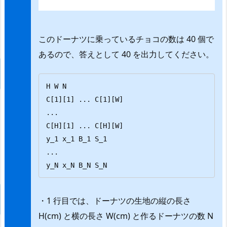
このドーナツに乗っているチョコの数は 40 個で
あるので、答えとして 40 を出力してください。
H W N

C[1][1] ... C[1][W]

...

C[H][1] ... C[H][W]

y_1 x_1 B_1 S_1

...

y_N x_N B_N S_N
・1 行目では、ドーナツの生地の縦の長さ
H(cm) と横の長さ W(cm) と作るドーナツの数 N