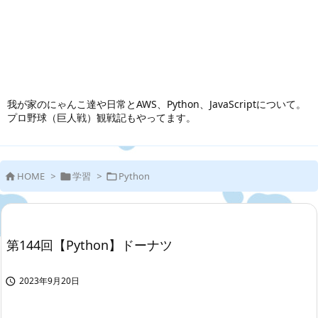
我が家のにゃんこ達や日常とAWS、Python、JavaScriptについて。
プロ野球（巨人戦）観戦記もやってます。
HOME
>
学習
>
Python



第144回【Python】ドーナツ
2023年9月20日
