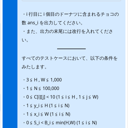
・i 行目に i 個目のドーナツに含まれるチョコの
数 ans_i を出力してください。
・また、出力の末尾には改行を入れてくださ
い。
すべてのテストケースにおいて、以下の条件を
みたします。
・3 ≦ H , W ≦ 1,000
・1 ≦ N ≦ 100,000
・0 ≦ C[i][j] < 10 (1 ≦ i ≦ H , 1 ≦ j ≦ W)
・1 ≦ y_i ≦ H (1 ≦ i ≦ N)
・1 ≦ x_i ≦ W (1 ≦ i ≦ N)
・0 ≦ S_i < B_i ≦ min(H,W) (1 ≦ i ≦ N)