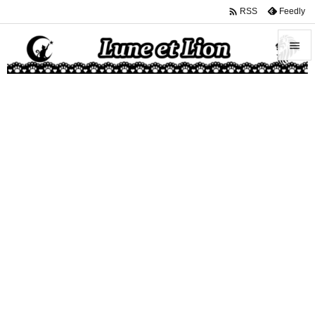

Feedly
RSS


メニュ

サイド

前へ

次へ

検索