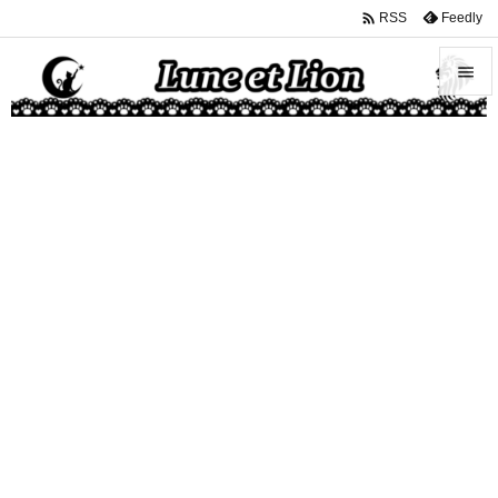

Feedly
RSS


メニュ

サイド

前へ

次へ

検索