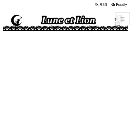

Feedly
RSS


メニュ

サイド

前へ

次へ

検索