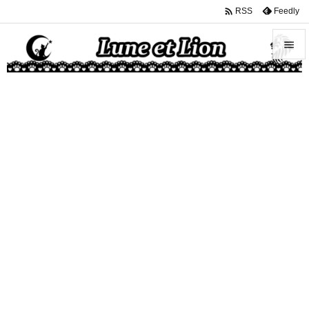

Feedly
RSS


メニュ

サイド

前へ

次へ

検索