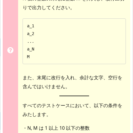
りで出力してください。
a_1

a_2

...

a_N

M
また、末尾に改行を入れ、余計な文字、空行を
含んではいけません。
すべてのテストケースにおいて、以下の条件を
みたします。
・N, M は 1 以上 10 以下の整数