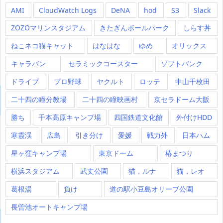
AMI
CloudWatch Logs
DeNA
hod
S3
Slack
ZOZOマリンスタジアム
きたぎんボールパーク
しらす丼
ねこネコ猫キャット
はなはな
ゆめ
オリックス
キャラバン
セラミックコースター
ソフトバンク
ドライブ
プロ野球
ヤクルト
ロッテ
中山千枚田
二十四の瞳分教場
二十四の瞳映画村
京セラドーム大阪
勝ち
千本高原キャンプ場
四国鉄道文化館
外付けHDD
寒霞渓
広島
引き分け
愛媛
戦力外
日本ハム
星ヶ窪キャンプ場
東京ドーム
椿まつり
横浜スタジアム
武丈公園
猫，ルナ
猫，レオ
葛根湯
負け
道の駅小豆島オリーブ公園
長曽池オートキャンプ場