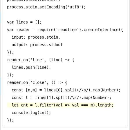
process.stdin.setEncoding('utf8');

var lines = [];

var reader = require('readline').createInterface({

  input: process.stdin,

  output: process.stdout

});

reader.on('line', (line) => {

  lines.push(line);

});

reader.on('close', () => {

  const [n,m] = lines[0].split(/\s/).map(Number);

  let cnt = l.filter(val => val === m).length;
  console.log(cnt);

});