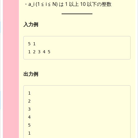
・a_i (1 ≦ i ≦ N) は 1 以上 10 以下の整数
入力例
5 1

1 2 3 4 5
出力例
1

2

3

4

5

1