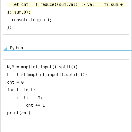
  let cnt = l.reduce((sum,val) => val == m? sum + 
1: sum,0);
  console.log(cnt);

});
Python
N,M = map(int,input().split())

L = list(map(int,input().split()))

cnt = 0

for li in L:

    if li == M:

        cnt += 1

print(cnt)