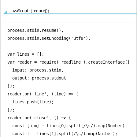
JavaScript（reduce()）
process.stdin.resume();

process.stdin.setEncoding('utf8');

var lines = [];

var reader = require('readline').createInterface({

  input: process.stdin,

  output: process.stdout

});

reader.on('line', (line) => {

  lines.push(line);

});

reader.on('close', () => {

  const [n,m] = lines[0].split(/\s/).map(Number);
