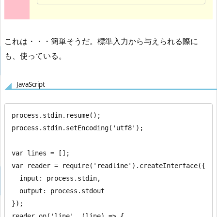
これは・・・簡単そうだ。標準入力から与えられる際に
も、使っている。
JavaScript
process.stdin.resume();

process.stdin.setEncoding('utf8');

var lines = [];

var reader = require('readline').createInterface({

  input: process.stdin,

  output: process.stdout

});

reader.on('line', (line) => {
