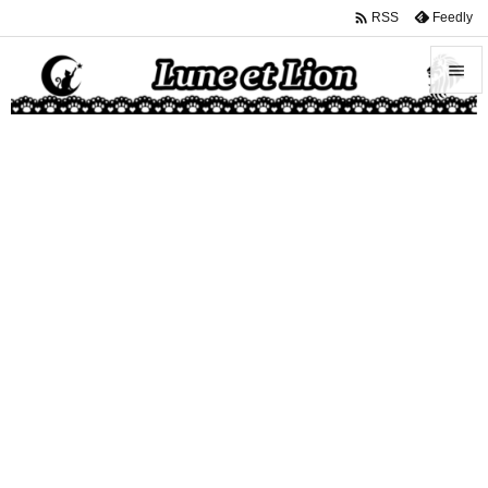

Feedly
RSS


メニュ

サイド

前へ

次へ

検索