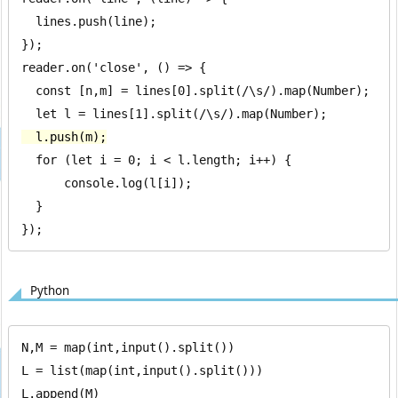
  lines.push(line);

});

reader.on('close', () => {

  const [n,m] = lines[0].split(/\s/).map(Number);

  l.push(m);
  for (let i = 0; i < l.length; i++) {

      console.log(l[i]);

  }

});
Python
N,M = map(int,input().split())

L = list(map(int,input().split()))

L.append(M)
