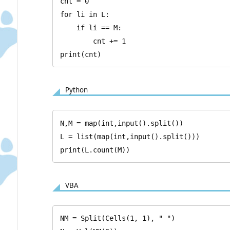
cnt = 0

for li in L:

    if li == M:

        cnt += 1

print(cnt)
Python
N,M = map(int,input().split())

L = list(map(int,input().split()))

print(L.count(M))
VBA
NM = Split(Cells(1, 1), " ")
