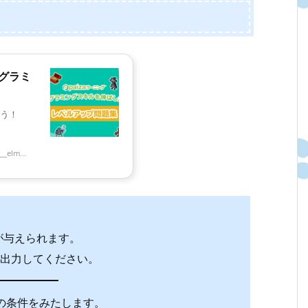
ログラミ
う！
_elm...
a_N が与えられます。
を出力してください。
の条件をみたします。