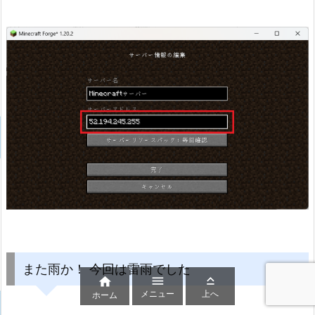
また雨か！ 今回は雷雨でした



メニュー
上へ
ホーム