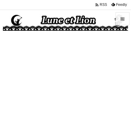

Feedly
RSS


メニュ

サイド

前へ

次へ

検索