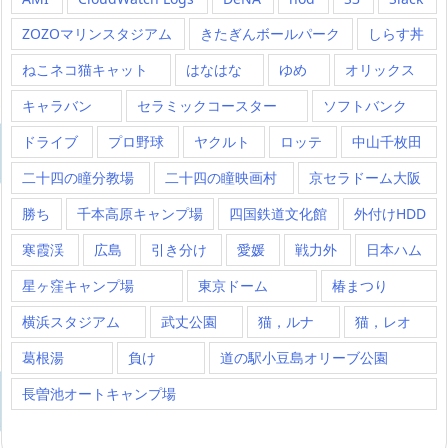
ZOZOマリンスタジアム
きたぎんボールパーク
しらす丼
ねこネコ猫キャット
はなはな
ゆめ
オリックス
キャラバン
セラミックコースター
ソフトバンク
ドライブ
プロ野球
ヤクルト
ロッテ
中山千枚田
二十四の瞳分教場
二十四の瞳映画村
京セラドーム大阪
勝ち
千本高原キャンプ場
四国鉄道文化館
外付けHDD
寒霞渓
広島
引き分け
愛媛
戦力外
日本ハム
星ヶ窪キャンプ場
東京ドーム
椿まつり
横浜スタジアム
武丈公園
猫，ルナ
猫，レオ
葛根湯
負け
道の駅小豆島オリーブ公園
長曽池オートキャンプ場