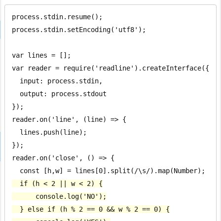
process.stdin.resume();

process.stdin.setEncoding('utf8');

var lines = [];

var reader = require('readline').createInterface({

  input: process.stdin,

  output: process.stdout

});

reader.on('line', (line) => {

  lines.push(line);

});

reader.on('close', () => {

  if (h < 2 || w < 2) {

      console.log('NO');

  } else if (h % 2 == 0 && w % 2 == 0) {
