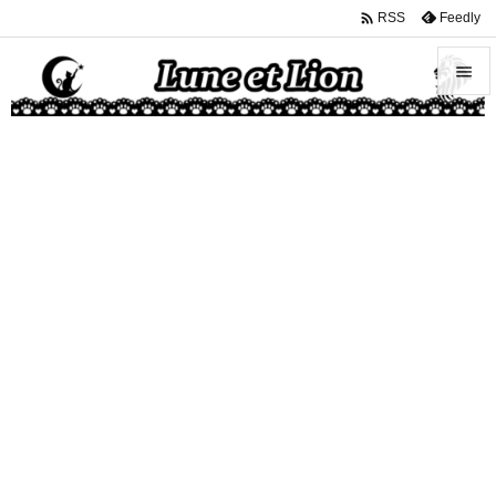

Feedly
RSS


メニュ

サイド

前へ

次へ

検索