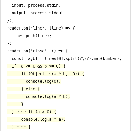
  input: process.stdin,

  output: process.stdout

});

reader.on('line', (line) => {

  lines.push(line);

});

reader.on('close', () => {

  if (a <= 0 && b >= 0) {

      if (Object.is(a * b, -0)) {

        console.log(0);

      } else {

        console.log(a * b);

      }

  } else if (a > 0) {

      console.log(a * a);

  } else {
