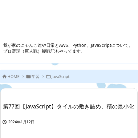
我が家のにゃんこ達や日常とAWS、Python、JavaScriptについて。
プロ野球（巨人戦）観戦記もやってます。
HOME
>
学習
>
JavaScript



第77回【JavaScript】タイルの敷き詰め、積の最小化
2024年1月12日
