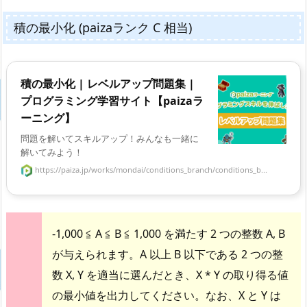
積の最小化 (paizaランク C 相当)
積の最小化 | レベルアップ問題集 |
プログラミング学習サイト【paizaラ
ーニング】
問題を解いてスキルアップ！みんなも一緒に
解いてみよう！
https://paiza.jp/works/mondai/conditions_branch/conditions_b...
-1,000 ≦ A ≦ B ≦ 1,000 を満たす 2 つの整数 A, B
が与えられます。A 以上 B 以下である 2 つの整
数 X, Y を適当に選んだとき、X * Y の取り得る値
の最小値を出力してください。なお、X と Y は