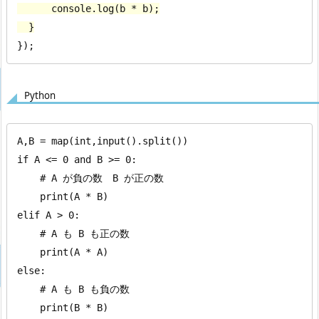
      console.log(b * b);

  }
});
Python
A,B = map(int,input().split())

if A <= 0 and B >= 0:

    # A が負の数　B が正の数

    print(A * B)

elif A > 0:

    # A も B も正の数

    print(A * A)

else:

    # A も B も負の数

    print(B * B)