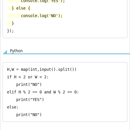
      console.log('YES');

  } else {

      console.log('NO');

  }
});
Python
H,W = map(int,input().split())

if H < 2 or W < 2:

    print("NO")

elif H % 2 == 0 and W % 2 == 0:

    print("YES")

else:

    print("NO")