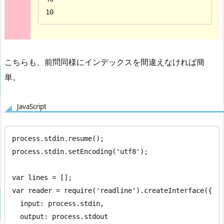
10
こちらも、前問同様にインデックスを間違えなければ簡
単。
JavaScript
process.stdin.resume();

process.stdin.setEncoding('utf8');

var lines = [];

var reader = require('readline').createInterface({

  input: process.stdin,

  output: process.stdout
