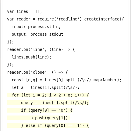
var lines = [];

var reader = require('readline').createInterface({

  input: process.stdin,

  output: process.stdout

});

reader.on('line', (line) => {

  lines.push(line);

});

reader.on('close', () => {

  const [n,q] = lines[0].split(/\s/).map(Number);

  for (let i = 2; i < 2 + q; i++) {

      query = lines[i].split(/\s/);

      if (query[0] == '0') {

          a.push(query[1]);

      } else if (query[0] == '1') {
