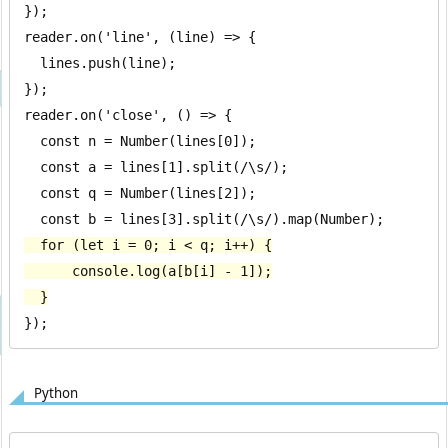
});

reader.on('line', (line) => {

  lines.push(line);

});

reader.on('close', () => {

  const n = Number(lines[0]);

  const a = lines[1].split(/\s/);

  const q = Number(lines[2]);

  for (let i = 0; i < q; i++) {

      console.log(a[b[i] - 1]);

  }
});
Python