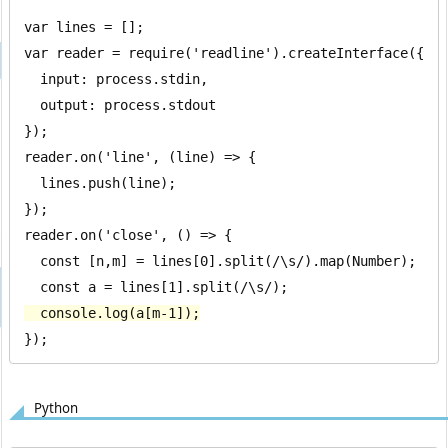
var lines = [];

var reader = require('readline').createInterface({

  input: process.stdin,

  output: process.stdout

});

reader.on('line', (line) => {

  lines.push(line);

});

reader.on('close', () => {

  const [n,m] = lines[0].split(/\s/).map(Number);

  console.log(a[m-1]);
});
Python