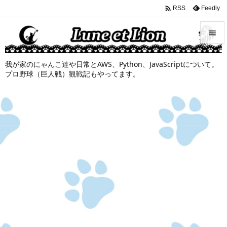

Feedly
RSS


我が家のにゃんこ達や日常とAWS、Python、JavaScriptについて。
メニュ
プロ野球（巨人戦）観戦記もやってます。

サイド

前へ

次へ

検索