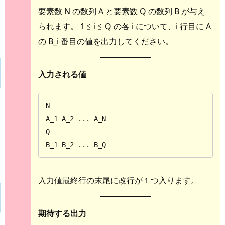
要素数 N の数列 A と要素数 Q の数列 B が与え
られます。 1 ≦ i ≦ Q の各 i について、i 行目に A
の B_i 番目の値を出力してください。
入力される値
N

A_1 A_2 ... A_N

Q

B_1 B_2 ... B_Q
入力値最終行の末尾に改行が１つ入ります。
期待する出力