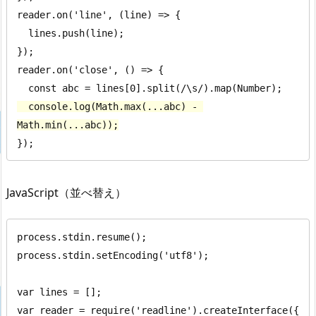
reader.on('line', (line) => {

  lines.push(line);

});

reader.on('close', () => {

  console.log(Math.max(...abc) - 
Math.min(...abc));
});
JavaScript（並べ替え）
process.stdin.resume();

process.stdin.setEncoding('utf8');

var lines = [];

var reader = require('readline').createInterface({
