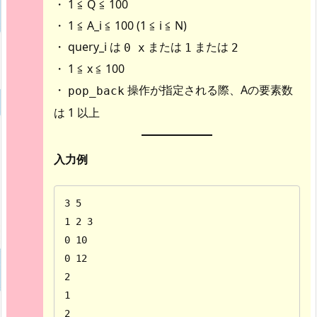
・ 1 ≦ Q ≦ 100
・ 1 ≦ A_i ≦ 100 (1 ≦ i ≦ N)
・ query_i は
または
または
0 x
1
2
・ 1 ≦ x ≦ 100
・
操作が指定される際、Aの要素数
pop_back
は 1 以上
入力例
3 5

1 2 3

0 10

0 12

2

1

2