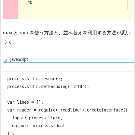
40
max と min を使う方法と、並べ替えを利用する方法が思い
つく。
JavaScript
process.stdin.resume();

process.stdin.setEncoding('utf8');

var lines = [];

var reader = require('readline').createInterface({

  input: process.stdin,

  output: process.stdout

});
