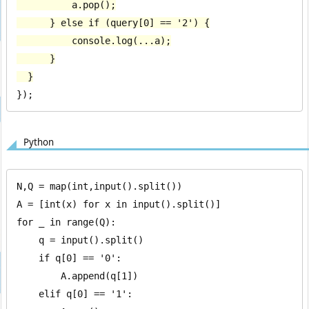
          a.pop();

      } else if (query[0] == '2') {

          console.log(...a);

      }

  }
});
Python
N,Q = map(int,input().split())

A = [int(x) for x in input().split()]

for _ in range(Q):

    q = input().split()

    if q[0] == '0':

        A.append(q[1])

    elif q[0] == '1':
