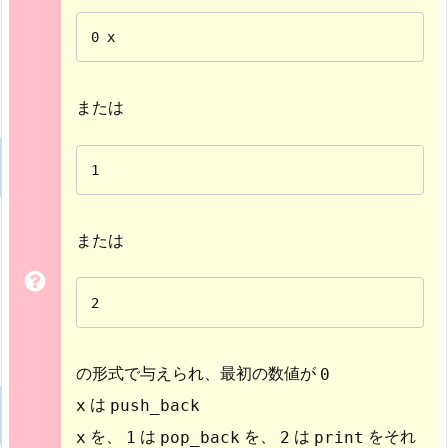
0 x
または
1
または
2
の形式で与えられ、最初の数値が
0
は
x
push_back
を、
は
を、
は
をそれ
x
1
pop_back
2
print