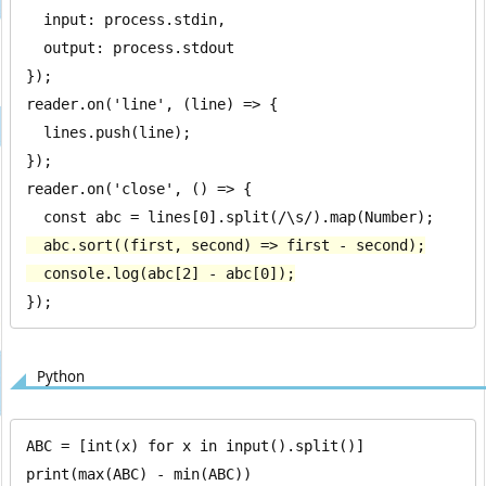
  input: process.stdin,

  output: process.stdout

});

reader.on('line', (line) => {

  lines.push(line);

});

reader.on('close', () => {

  abc.sort((first, second) => first - second);

  console.log(abc[2] - abc[0]);
});
Python
ABC = [int(x) for x in input().split()]

print(max(ABC) - min(ABC))