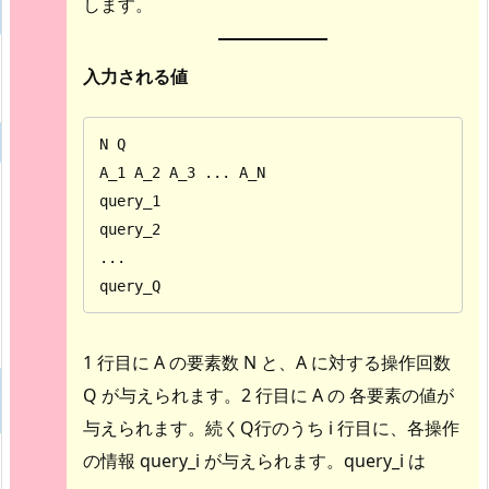
します。
入力される値
N Q

A_1 A_2 A_3 ... A_N

query_1

query_2

...

query_Q
1 行目に A の要素数 N と、A に対する操作回数
Q が与えられます。2 行目に A の 各要素の値が
与えられます。続くQ行のうち i 行目に、各操作
の情報 query_i が与えられます。query_i は