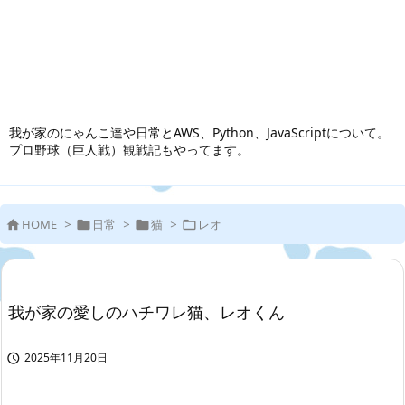
我が家のにゃんこ達や日常とAWS、Python、JavaScriptについて。
プロ野球（巨人戦）観戦記もやってます。
HOME
>
日常
>
猫
>
レオ




我が家の愛しのハチワレ猫、レオくん
2025年11月20日
