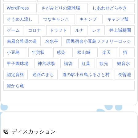
WordPress
さがみどりの森球場
しあわせどらやき
そうめん流し
つなキャン△
キャンプ
キャンプ飯
ゲーム
コロナ
ドラフト
ルナ
レオ
井上誠耕園
南風台希望の道
名水亭
国民宿舎小豆島ファミリーロッジ
小豆島
年賀状
感染
松山城
楽天
猫
甲子園球場
神宮球場
福袋
紅葉
観光
観音水
認定資格
迷路のまち
道の駅小豆島ふるさと村
長曽池
鯉から竜
ディスカッション