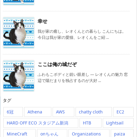
幸せ
我が家の癒し、レオくんとの暮らし こんにちは。
今日は我が家の愛猫、レオくんをご紹 ...
ここは俺の城だぞ
ふわもこボディと鋭い眼差し — レオくんの魅力 窓
辺で陽だまりを独占するのが大好 ...
タグ
6冠
Athena
AWS
chatty cloth
EC2
HARD OFF ECO スタジアム新潟
HTB
Lightsail
MineCraft
onちゃん
Organizations
paiza