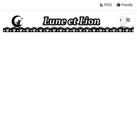

Feedly
RSS


メニュ

サイド

前へ

次へ

検索