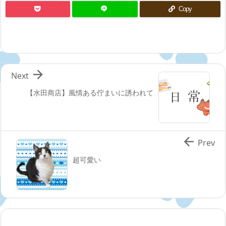
Copy

Next
【水田商店】風情ある佇まいに誘われて

Prev
超可愛い