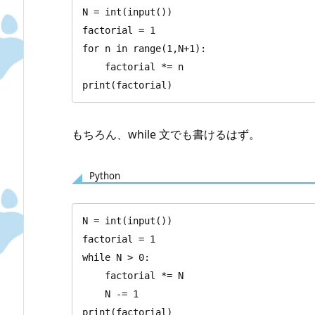
N = int(input())

factorial = 1

for n in range(1,N+1):

    factorial *= n

print(factorial)
もちろん、while 文でも書けるはず。
Python
N = int(input())

factorial = 1

while N > 0:

    factorial *= N

    N -= 1

print(factorial)