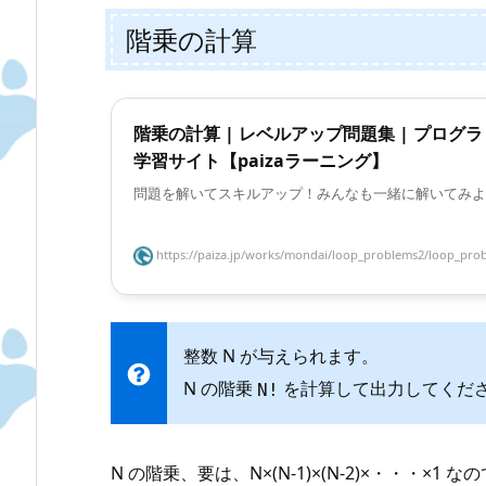
階乗の計算
階乗の計算 | レベルアップ問題集 | プログ
学習サイト【paizaラーニング】
問題を解いてスキルアップ！みんなも一緒に解いてみよ
https://paiza.jp/works/mondai/loop_problems2/loop_prob
整数 N が与えられます。
N の階乗
を計算して出力してくだ
N!
N の階乗、要は、N×(N-1)×(N-2)×・・・×1 な