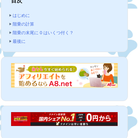
目次
はじめに
階乗の計算
階乗の末尾に 0 はいくつ付く？
最後に