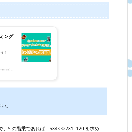
ラミング
う！
lems2_...
さい。
ので、5 の階乗であれば、5×4×3×2×1=120 を求め