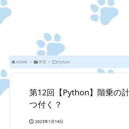
HOME
>
学習
>
Python



第12回【Python】階乗の
つ付く？
2023年1月14日
