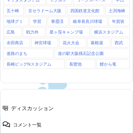
五十崎
京セラドーム大阪
四国鉄道文化館
土渕海峡
地球グミ
学習
寒霞渓
岐阜長良川球場
年賀状
広島
戦力外
星ヶ窪キャンプ場
横浜スタジアム
水田商店
神宮球場
花火大会
葛根湯
西武
迷路のまち
道の駅大阪残石記念公園
長崎ビッグNスタジアム
長曽池
鯉から竜
ディスカッション
コメント一覧