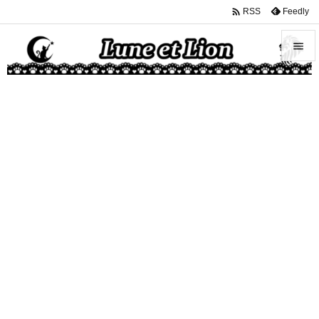

Feedly
RSS


メニュ

サイド

前へ

次へ

検索