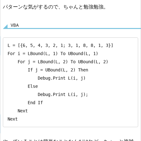
パターンな気がするので、ちゃんと勉強勉強。
VBA
L = [{6, 5, 4, 3, 2, 1; 3, 1, 8, 8, 1, 3}]

For i = LBound(L, 1) To UBound(L, 1)

    For j = LBound(L, 2) To UBound(L, 2)

        If j = UBound(L, 2) Then

            Debug.Print L(i, j)

        Else

            Debug.Print L(i, j);

        End If

    Next

Next