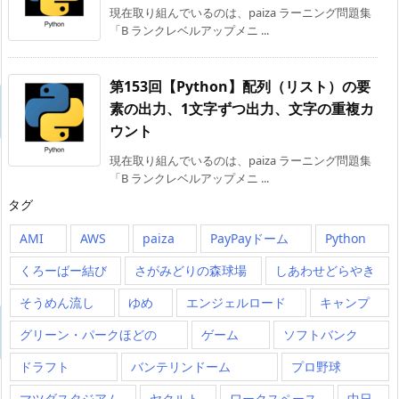
現在取り組んでいるのは、paiza ラーニング問題集
「B ランクレベルアップメニ ...
第153回【Python】配列（リスト）の要
素の出力、1文字ずつ出力、文字の重複カ
ウント
現在取り組んでいるのは、paiza ラーニング問題集
「B ランクレベルアップメニ ...
タグ
AMI
AWS
paiza
PayPayドーム
Python
くろーばー結び
さがみどりの森球場
しあわせどらやき
そうめん流し
ゆめ
エンジェルロード
キャンプ
グリーン・パークほどの
ゲーム
ソフトバンク
ドラフト
バンテリンドーム
プロ野球
マツダスタジアム
ヤクルト
ワークスペース
中日