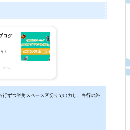
 プログ
う！
__2dm...
各行ずつ半角スペース区切りで出力し、各行の終