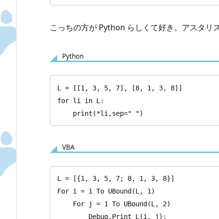
こっちの方が Python らしくて好き。アス
Python
L = [[1, 3, 5, 7], [8, 1, 3, 8]]

for li in L:

    print(*li,sep=" ")
VBA
L = [{1, 3, 5, 7; 8, 1, 3, 8}]

For i = 1 To UBound(L, 1)

    For j = 1 To UBound(L, 2)

        Debug.Print L(i, j);
