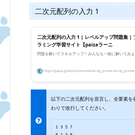
二次元配列の入力 1
二次元配列の入力 1 | レベルアップ問題集 |
ラミング学習サイト【paizaラーニ
問題を解いてスキルアップ！みんなも一緒に解いてみよ
https://paiza.jp/works/mondai/array_primer/array_primer
以下の二次元配列を宣言し、全要素を
わりで改行してください。
1 3 5 7

8 1 3 8