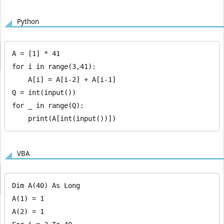
Python
A = [1] * 41

for i in range(3,41):

    A[i] = A[i-2] + A[i-1]

Q = int(input())

for _ in range(Q):

    print(A[int(input())])
VBA
Dim A(40) As Long

A(1) = 1

A(2) = 1
