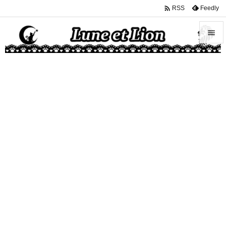

Feedly
RSS


メニュ

サイド

前へ

次へ

検索