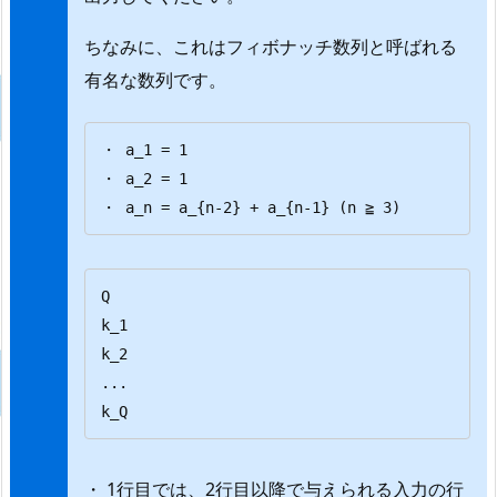
ちなみに、これはフィボナッチ数列と呼ばれる
有名な数列です。
・ a_1 = 1 

・ a_2 = 1 

・ a_n = a_{n-2} + a_{n-1} (n ≧ 3)
Q

k_1

k_2

...

k_Q
・ 1行目では、2行目以降で与えられる入力の行