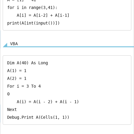
for i in range(3,41):

    A[i] = A[i-2] + A[i-1]

print(A[int(input())])
VBA
Dim A(40) As Long

A(1) = 1

A(2) = 1

For i = 3 To 4

0

    A(i) = A(i - 2) + A(i - 1)

Next

Debug.Print A(Cells(1, 1))