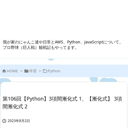
我が家のにゃんこ達や日常とAWS、Python、JavaScriptについて。
プロ野球（巨人戦）観戦記もやってます。
HOME
>
学習
>
Python



第106回【Python】3項間漸化式 1、【漸化式】 3項
間漸化式 2
2023年8月2日
