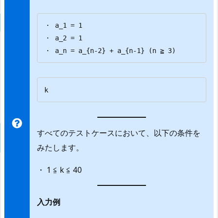
・ a_1 = 1 

・ a_2 = 1 

・ a_n = a_{n-2} + a_{n-1} (n ≧ 3)
k
すべてのテストケースにおいて、以下の条件を
みたします。
・ 1 ≦ k ≦ 40
入力例