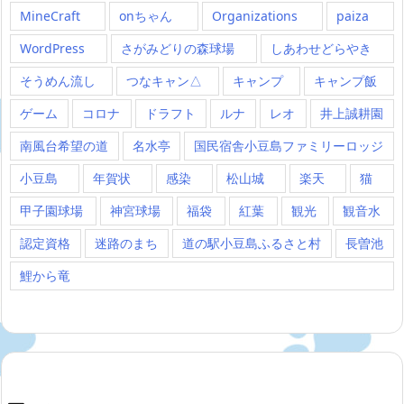
MineCraft
onちゃん
Organizations
paiza
WordPress
さがみどりの森球場
しあわせどらやき
そうめん流し
つなキャン△
キャンプ
キャンプ飯
ゲーム
コロナ
ドラフト
ルナ
レオ
井上誠耕園
南風台希望の道
名水亭
国民宿舎小豆島ファミリーロッジ
小豆島
年賀状
感染
松山城
楽天
猫
甲子園球場
神宮球場
福袋
紅葉
観光
観音水
認定資格
迷路のまち
道の駅小豆島ふるさと村
長曽池
鯉から竜