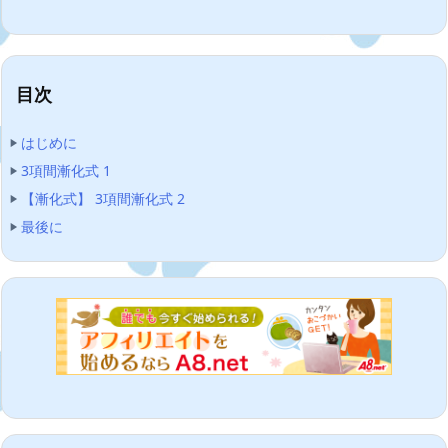
目次
はじめに
3項間漸化式 1
【漸化式】 3項間漸化式 2
最後に