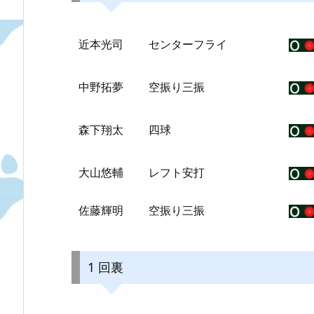
近本光司
センターフライ
中野拓夢
空振り三振
森下翔太
四球
大山悠輔
レフト安打
佐藤輝明
空振り三振
1 回裏