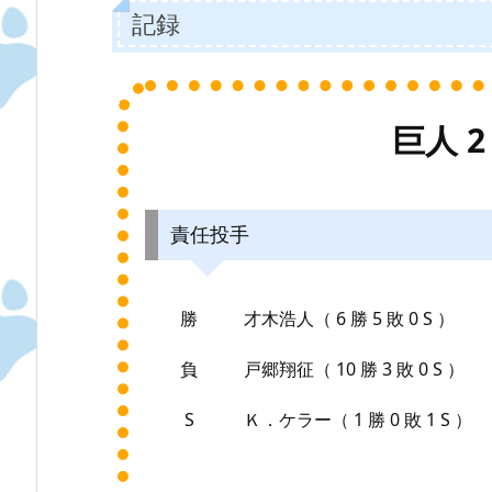
記録
巨人 2 
責任投手
勝
才木浩人（ 6 勝 5 敗 0 S ）
負
戸郷翔征（ 10 勝 3 敗 0 S ）
S
Ｋ．ケラー（ 1 勝 0 敗 1 S ）