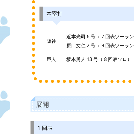
本塁打
近本光司 6 号（ 7 回表ツーラ
阪神
原口文仁 2 号（ 9 回表ツーラ
巨人
坂本勇人 13 号（ 8 回表ソロ）
展開
1 回表