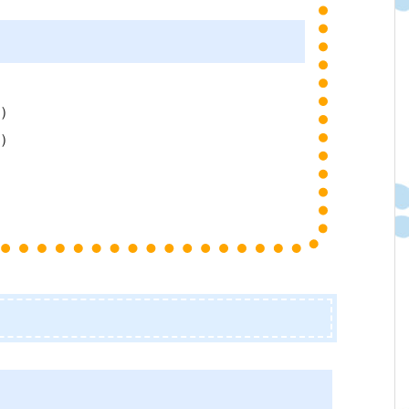
ン）
ン）