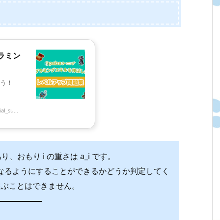
グラミン
う！
l_su...
り、おもり i の重さは a_i です。
となるようにすることができるかどうか判定してく
選ぶことはできません。