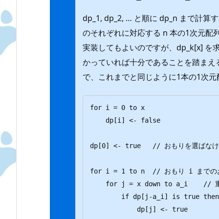
dp_1, dp_2, … と順に dp_n ま
のそれぞれに対応する n 本の1次元配
実装してもよいのですが、dp_k[x] を求めるには 
かっていれば十分であることを踏まえ
で、これまでと同じように1本の1次
for i = 0 to x

    dp[i] <- false

dp[0] <- true   // おもりを
for i = 1 to n  // おもり i ま
    for j = x down to a_i    // 重さの和を j とすることができるか？

        if dp[j-a_i] is true then

            dp[j] <- true   
