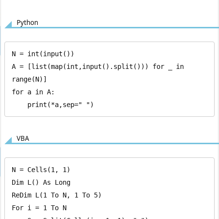
Python
N = int(input())

A = [list(map(int,input().split())) for _ in 
range(N)]

for a in A:

    print(*a,sep=" ")
VBA
N = Cells(1, 1)

Dim L() As Long

ReDim L(1 To N, 1 To 5)

For i = 1 To N
