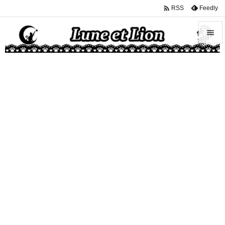

Feedly
RSS


メニュ

サイド

前へ

次へ

検索