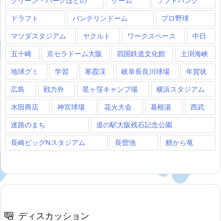
グリーン・パークほどの
ゲーム
ソフトバンク
ドラフト
バンテリンドーム
プロ野球
マツダスタジアム
ヤクルト
ワークスペース
中日
五十崎
京セラドーム大阪
四国鉄道文化館
土渕海峡
地球グミ
学習
寒霞渓
岐阜長良川球場
年賀状
広島
戦力外
星ヶ窪キャンプ場
横浜スタジアム
水田商店
神宮球場
花火大会
葛根湯
西武
迷路のまち
道の駅大阪残石記念公園
長崎ビッグNスタジアム
長曽池
鯉から竜
ディスカッション