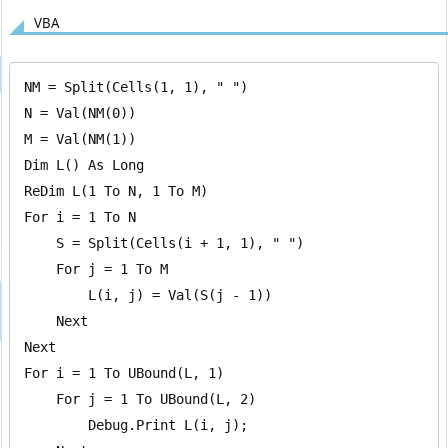
VBA
NM = Split(Cells(1, 1), " ")

N = Val(NM(0))

M = Val(NM(1))

Dim L() As Long

ReDim L(1 To N, 1 To M)

For i = 1 To N

    S = Split(Cells(i + 1, 1), " ")

    For j = 1 To M

        L(i, j) = Val(S(j - 1))

    Next

Next

For i = 1 To UBound(L, 1)

    For j = 1 To UBound(L, 2)

        Debug.Print L(i, j);
