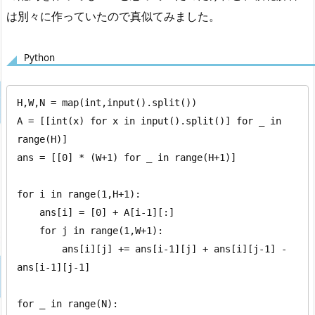
は別々に作っていたので真似てみました。
Python
H,W,N = map(int,input().split())

A = [[int(x) for x in input().split()] for _ in 
range(H)]

ans = [[0] * (W+1) for _ in range(H+1)]

for i in range(1,H+1):

    ans[i] = [0] + A[i-1][:]

    for j in range(1,W+1):

        ans[i][j] += ans[i-1][j] + ans[i][j-1] - 
ans[i-1][j-1]

for _ in range(N):
