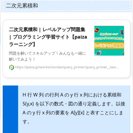
二次元累積和
二次元累積和 | レベルアップ問題集
| プログラミング学習サイト【paiza
ラーニング】
問題を解いてスキルアップ！みんなも一緒に
解いてみよう！
https://paiza.jp/works/mondai/query_primer/query_primer__two...
H 行 W 列 の行列 A の y 行 x 列における累積和
S(y,x) を以下の数式・図の通り定義します。以後
A の y 行 x 列の要素を A[y][x] と表すことにしま
す。