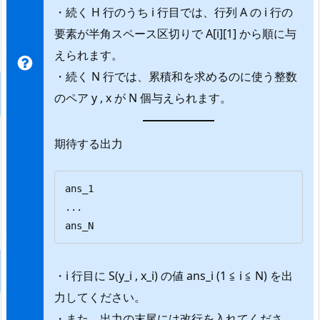
・続く H 行のうち i 行目では、行列 A の i 行の
要素が半角スペース区切りで A[i][1] から順に与
えられます。
・続く N 行では、累積和を求めるのに使う整数
のペア y , x が N 個与えられます。
期待する出力
ans_1

...

ans_N
・i 行目に S(y_i , x_i) の値 ans_i (1 ≦ i ≦ N) を出
力してください。
・また、出力の末尾には改行を入れてくださ