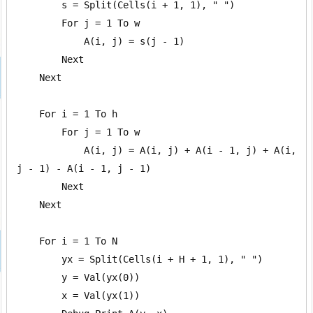
        s = Split(Cells(i + 1, 1), " ")

        For j = 1 To w

            A(i, j) = s(j - 1)

        Next

    Next

    For i = 1 To h

        For j = 1 To w

            A(i, j) = A(i, j) + A(i - 1, j) + A(i, 
j - 1) - A(i - 1, j - 1)

        Next

    Next

    For i = 1 To N

        yx = Split(Cells(i + H + 1, 1), " ")

        y = Val(yx(0))

        x = Val(yx(1))
