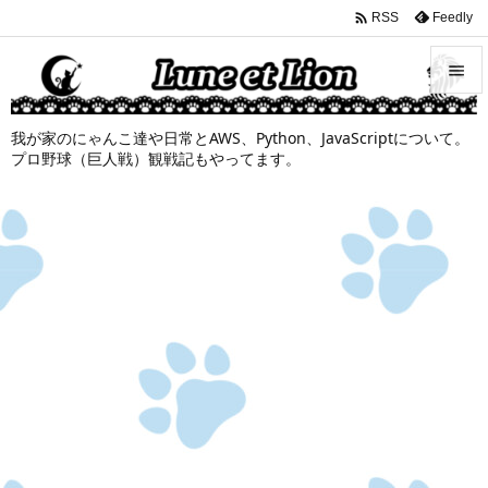

Feedly
RSS


我が家のにゃんこ達や日常とAWS、Python、JavaScriptについて。
メニュ
プロ野球（巨人戦）観戦記もやってます。

サイド

前へ

次へ

検索