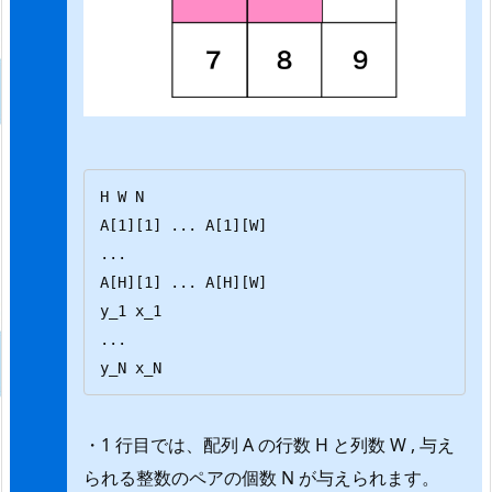
H W N

A[1][1] ... A[1][W]

...

A[H][1] ... A[H][W]

y_1 x_1

...

y_N x_N
・1 行目では、配列 A の行数 H と列数 W , 与え
られる整数のペアの個数 N が与えられます。