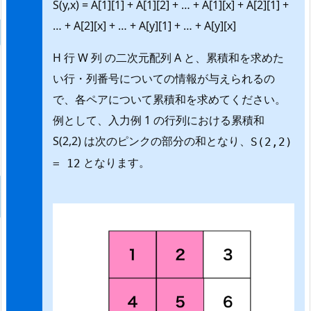
S(y,x) = A[1][1] + A[1][2] + … + A[1][x] + A[2][1] +
… + A[2][x] + … + A[y][1] + … + A[y][x]
H 行 W 列 の二次元配列 A と、累積和を求めた
い行・列番号についての情報が与えられるの
で、各ペアについて累積和を求めてください。
例として、入力例 1 の行列における累積和
S(2,2) は次のピンクの部分の和となり、
S(2,2)
となります。
= 12