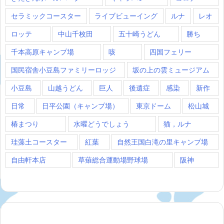
セラミックコースター
ライブビューイング
ルナ
レオ
ロッテ
中山千枚田
五十崎うどん
勝ち
千本高原キャンプ場
咳
四国フェリー
国民宿舎小豆島ファミリーロッジ
坂の上の雲ミュージアム
小豆島
山越うどん
巨人
後遺症
感染
新作
日常
日平公園（キャンプ場）
東京ドーム
松山城
椿まつり
水曜どうでしょう
猫，ルナ
珪藻土コースター
紅葉
自然王国白滝の里キャンプ場
自由軒本店
草薙総合運動場野球場
阪神