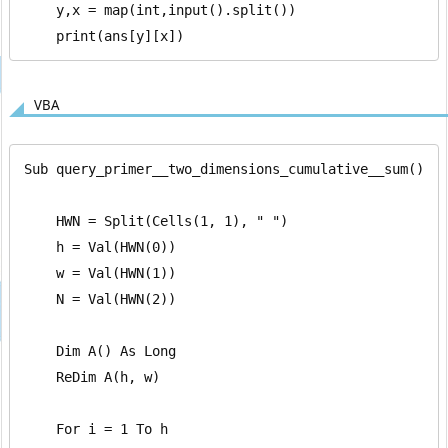
    y,x = map(int,input().split())

    print(ans[y][x])
VBA
Sub query_primer__two_dimensions_cumulative__sum()

    HWN = Split(Cells(1, 1), " ")

    h = Val(HWN(0))

    w = Val(HWN(1))

    N = Val(HWN(2))

    Dim A() As Long

    ReDim A(h, w)

    For i = 1 To h
