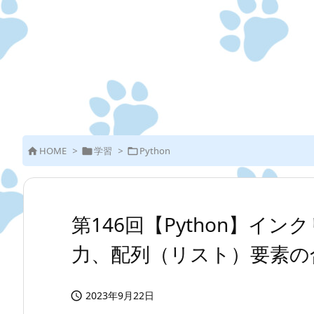
HOME
>
学習
>
Python



第146回【Python】イ
力、配列（リスト）要素の
2023年9月22日
