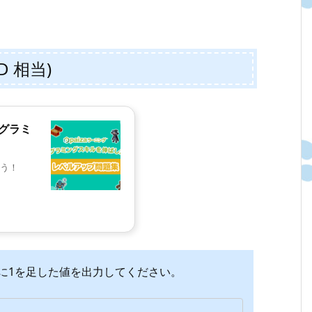
D 相当)
ログラミ
う！
に1を足した値を出力してください。