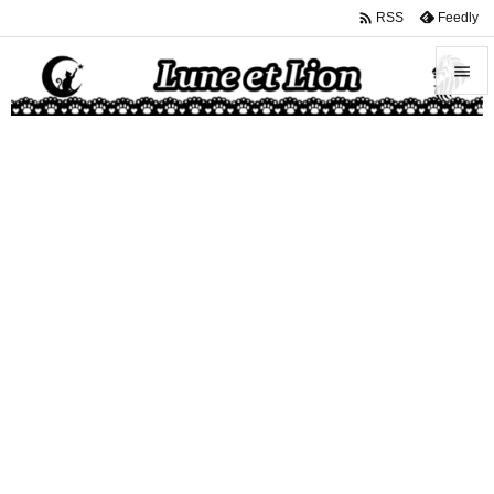

Feedly
RSS


メニュ

サイド

前へ

次へ

検索