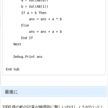
        a = Val(AB(0))

        b = Val(AB(1))

        If a = b Then

            ans = ans + a * b

        Else

            ans = ans + a + b

        End If

    Next

    Debug.Print ans

End Sub
最後に
1000 億の桁の計算が物理的に難しいのはしょうがないとし