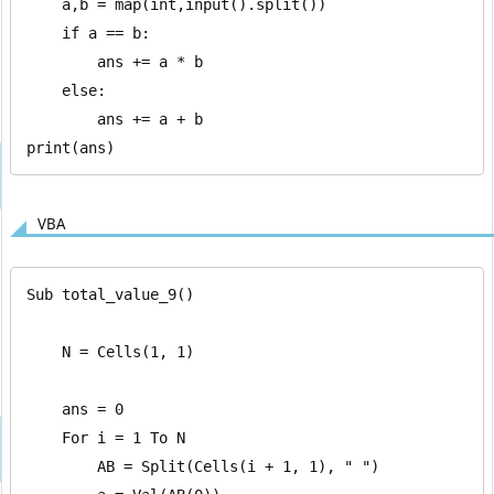
    a,b = map(int,input().split())

    if a == b:

        ans += a * b

    else:

        ans += a + b

print(ans)
VBA
Sub total_value_9()

    N = Cells(1, 1)

    ans = 0

    For i = 1 To N

        AB = Split(Cells(i + 1, 1), " ")
