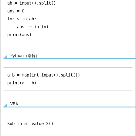
ab = input().split()

ans = 0

for v in ab:

    ans += int(v)

print(ans)
Python（別解）
a,b = map(int,input().split())

print(a + b)
VBA
Sub total_value_3()
