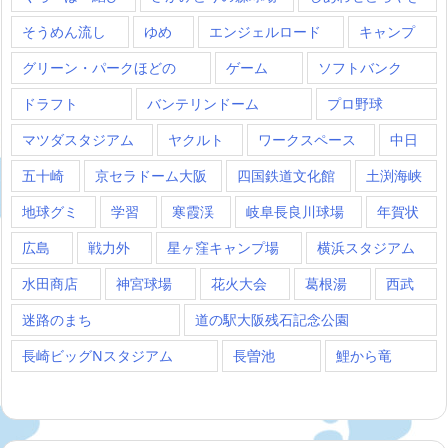
そうめん流し
ゆめ
エンジェルロード
キャンプ
グリーン・パークほどの
ゲーム
ソフトバンク
ドラフト
バンテリンドーム
プロ野球
マツダスタジアム
ヤクルト
ワークスペース
中日
五十崎
京セラドーム大阪
四国鉄道文化館
土渕海峡
地球グミ
学習
寒霞渓
岐阜長良川球場
年賀状
広島
戦力外
星ヶ窪キャンプ場
横浜スタジアム
水田商店
神宮球場
花火大会
葛根湯
西武
迷路のまち
道の駅大阪残石記念公園
長崎ビッグNスタジアム
長曽池
鯉から竜