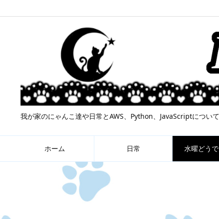
我が家のにゃんこ達や日常とAWS、Python、JavaScript
ホーム
日常
水曜どうで