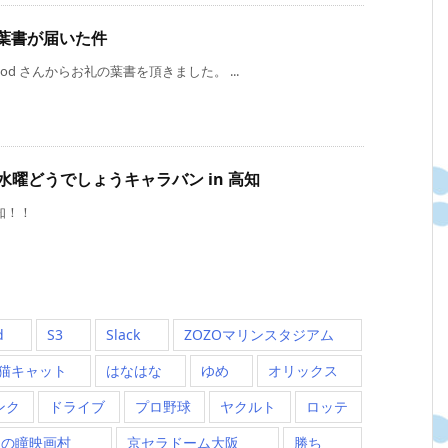
ら葉書が届いた件
od さんからお礼の葉書を頂きました。 ...
曜どうでしょうキャラバン in 高知
高知！！
d
S3
Slack
ZOZOマリンスタジアム
猫キャット
はなはな
ゆめ
オリックス
ンク
ドライブ
プロ野球
ヤクルト
ロッテ
四の瞳映画村
京セラドーム大阪
勝ち