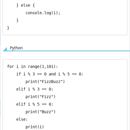
    } else {

        console.log(i);

    }

}
Python
for i in range(1,101):

    if i % 3 == 0 and i % 5 == 0:

        print("FizzBuzz")

    elif i % 3 == 0:

        print("Fizz")

    elif i % 5 == 0:

        print("Buzz")

    else:

        print(i)