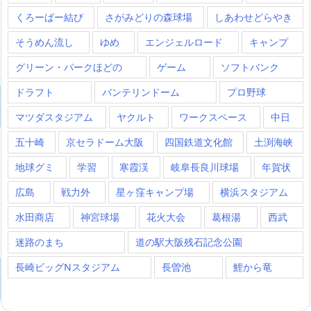
くろーばー結び
さがみどりの森球場
しあわせどらやき
そうめん流し
ゆめ
エンジェルロード
キャンプ
グリーン・パークほどの
ゲーム
ソフトバンク
ドラフト
バンテリンドーム
プロ野球
マツダスタジアム
ヤクルト
ワークスペース
中日
五十崎
京セラドーム大阪
四国鉄道文化館
土渕海峡
地球グミ
学習
寒霞渓
岐阜長良川球場
年賀状
広島
戦力外
星ヶ窪キャンプ場
横浜スタジアム
水田商店
神宮球場
花火大会
葛根湯
西武
迷路のまち
道の駅大阪残石記念公園
長崎ビッグNスタジアム
長曽池
鯉から竜