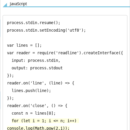
JavaScript
process.stdin.resume();

process.stdin.setEncoding('utf8');

var lines = [];

var reader = require('readline').createInterface({

  input: process.stdin,

  output: process.stdout

});

reader.on('line', (line) => {

  lines.push(line);

});

reader.on('close', () => {

  const n = lines[0];

for (let i = 1; i <= n; i++) 
console.log(Math.pow(2,i));