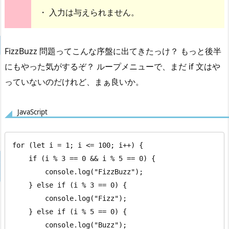
・ 入力は与えられません。
FizzBuzz 問題ってこんな序盤に出てきたっけ？ もっと後半
にもやった気がするぞ？ ループメニューで、まだ if 文はや
っていないのだけれど、まぁ良いか。
JavaScript
for (let i = 1; i <= 100; i++) {

    if (i % 3 == 0 && i % 5 == 0) {

        console.log("FizzBuzz");

    } else if (i % 3 == 0) {

        console.log("Fizz");

    } else if (i % 5 == 0) {

        console.log("Buzz");
