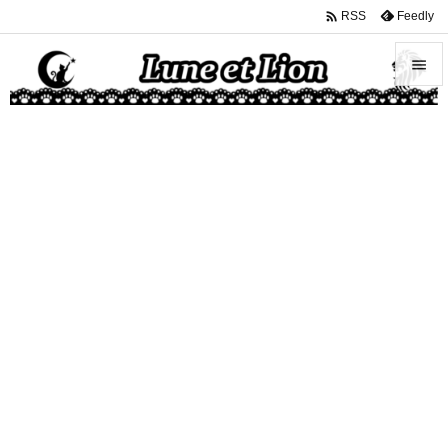

Feedly
RSS


メニュ

サイド

前へ

次へ

検索