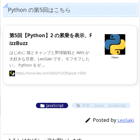
Python の第5回はこちら
第5回【Python】2 の累乗を表示、F
izzBuzz
はじめに 猫とキャンプと野球観戦と AWS が
大好きな旦那、LeoSaki です。モフモフした
い。 Python をゼ ...
https://luna-leo.com/2022/12/25/post-1592/
JavaScript
学習
,
paiza
,
JavaScript


Posted by

LeoSaki