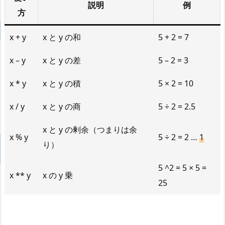
説明
例
方
x + y
x と y の和
5 + 2 = 7
x – y
x と y の差
5 – 2 = 3
x * y
x と y の積
5 × 2 = 10
x / y
x と y の商
5 ÷ 2 = 2.5
x と y の剰余（つまりは余
x % y
5 ÷ 2 = 2 …
1
り）
5 ^2 = 5 × 5 =
x ** y
x の y 乗
25