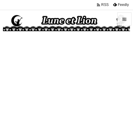

Feedly
RSS


メニュ

サイド

前へ

次へ

検索