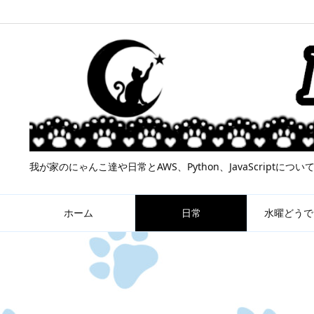
我が家のにゃんこ達や日常とAWS、Python、JavaScript
ホーム
日常
水曜どうで