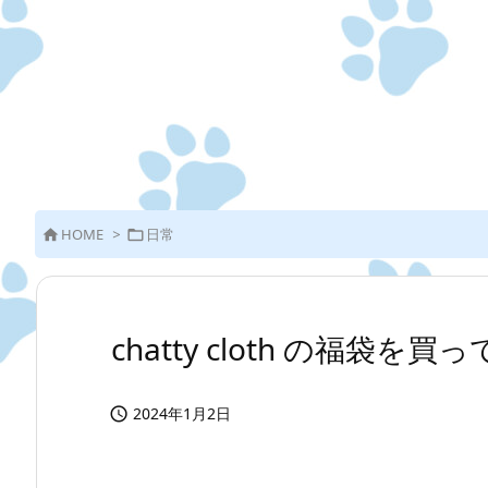
HOME
>
日常


chatty cloth の福袋を買っ
2024年1月2日
