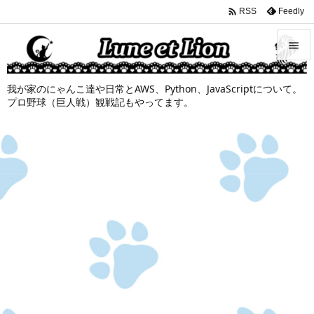

Feedly
RSS


我が家のにゃんこ達や日常とAWS、Python、JavaScriptについて。
メニュ
プロ野球（巨人戦）観戦記もやってます。

サイド

前へ

次へ

検索