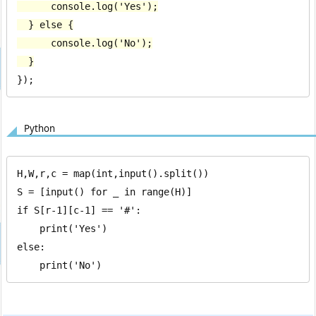
      console.log('Yes');

  } else {

      console.log('No');

  }
});
Python
H,W,r,c = map(int,input().split())

S = [input() for _ in range(H)]

if S[r-1][c-1] == '#':

    print('Yes')

else:

    print('No')