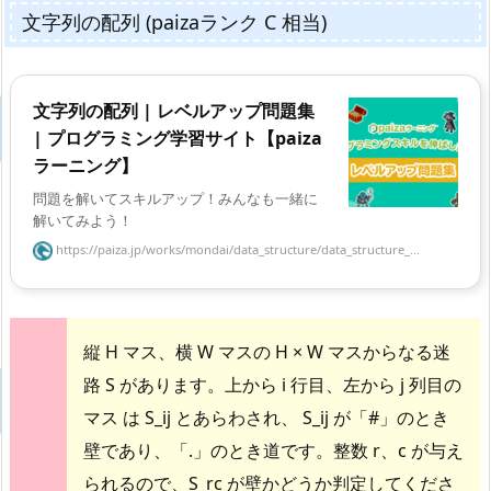
文字列の配列 (paizaランク C 相当)
文字列の配列 | レベルアップ問題集
| プログラミング学習サイト【paiza
ラーニング】
問題を解いてスキルアップ！みんなも一緒に
解いてみよう！
https://paiza.jp/works/mondai/data_structure/data_structure_...
縦 H マス、横 W マスの H × W マスからなる迷
路 S があります。上から i 行目、左から j 列目の
マス は S_ij とあらわされ、 S_ij が「#」のとき
壁であり、「.」のとき道です。整数 r、c が与え
られるので、S_rc が壁かどうか判定してくださ