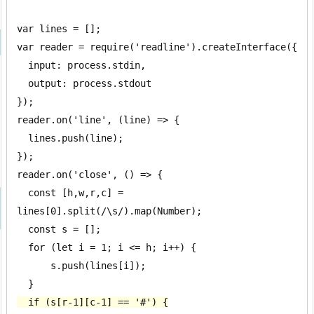
var lines = [];

var reader = require('readline').createInterface({

  input: process.stdin,

  output: process.stdout

});

reader.on('line', (line) => {

  lines.push(line);

});

reader.on('close', () => {

  const [h,w,r,c] = 
lines[0].split(/\s/).map(Number);

  const s = [];

  for (let i = 1; i <= h; i++) {

      s.push(lines[i]);

  if (s[r-1][c-1] == '#') {
