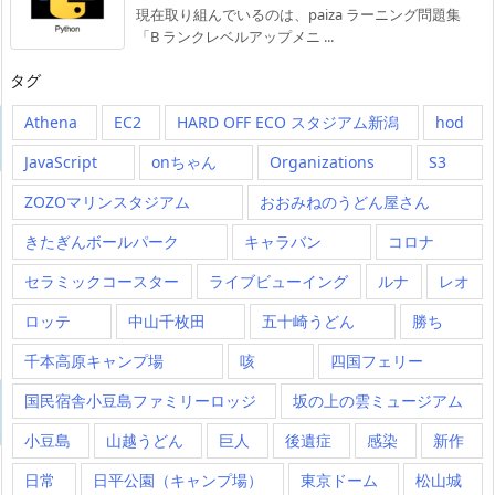
現在取り組んでいるのは、paiza ラーニング問題集
「B ランクレベルアップメニ ...
タグ
Athena
EC2
HARD OFF ECO スタジアム新潟
hod
JavaScript
onちゃん
Organizations
S3
ZOZOマリンスタジアム
おおみねのうどん屋さん
きたぎんボールパーク
キャラバン
コロナ
セラミックコースター
ライブビューイング
ルナ
レオ
ロッテ
中山千枚田
五十崎うどん
勝ち
千本高原キャンプ場
咳
四国フェリー
国民宿舎小豆島ファミリーロッジ
坂の上の雲ミュージアム
小豆島
山越うどん
巨人
後遺症
感染
新作
日常
日平公園（キャンプ場）
東京ドーム
松山城