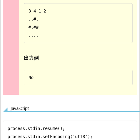
3 4 1 2

..#.

#.##

....
出力例
No
JavaScript
process.stdin.resume();

process.stdin.setEncoding('utf8');
