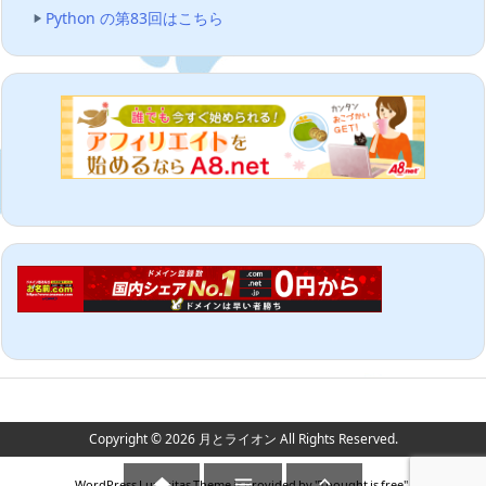
Python の第83回はこちら
Copyright ©
2026
月とライオン
All Rights Reserved.



WordPress Luxeritas Theme is provided by "
Thought is free
".