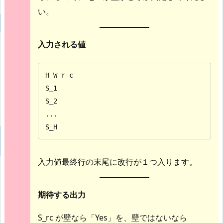
い。
入力される値
H W r c

S_1

S_2

...

S_H
入力値最終行の末尾に改行が１つ入ります。
期待する出力
S_rc が壁なら「Yes」を、壁ではないなら