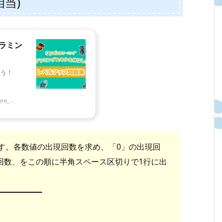
相当)
グラミン
う！
re_...
られます。各数値の出現回数を求め、「0」の出現回
回数、をこの順に半角スペース区切りで1行に出