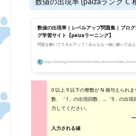
数値の出現率 (paizaランク C 
数値の出現率 | レベルアップ問題集 | プロ
グ学習サイト【paizaラーニング】
問題を解いてスキルアップ！みんなも一緒に解いてみよ
https://paiza.jp/works/mondai/data_structure/data_structu
0 以上 9 以下の整数が N 個与え
数、「1」の出現回数、…「9」の出現
力してください。
入力される値