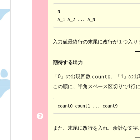
N

A_1 A_2 ... A_N
入力値最終行の末尾に改行が１つ入り
期待する出力
「0」の出現回数
、「1」の出
count0
この順に、半角スペース区切りで1行
count0 count1 ... count9
また、末尾に改行を入れ、余計な文字