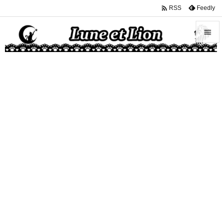

Feedly
RSS


メニュ

サイド

前へ

次へ

検索