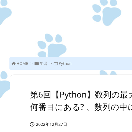
HOME
>
学習
>
Python



第6回【Python】数列
何番目にある? 、数列の中
2022年12月27日
