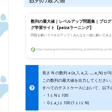
数列の最大値 | レベルアップ問題集 | プロ
グ学習サイト【paizaラーニング】
問題を解いてスキルアップ！みんなも一緒に解いてみよ
https://paiza.jp/works/mondai/loop_problems/loop_proble
長さ N の数列 a (a_1, a_2, …, a_N
この数列の最大値を出力してください
すべてのテストケースにおいて、以下
・ 1 ≦ N ≦ 100
・ 0 ≦ a_i ≦ 100 (1 ≦ i ≦ N)