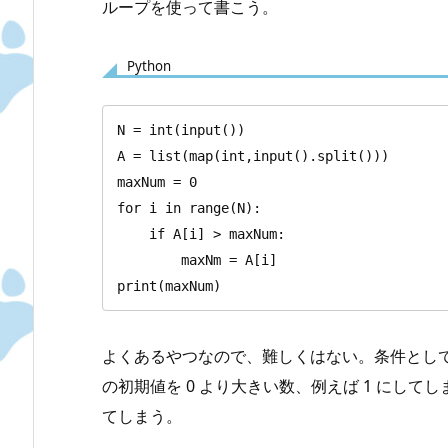
ループを使って書こう。
Python
N = int(input())

A = list(map(int,input().split()))

maxNum = 0

for i in range(N):

    if A[i] > maxNum:

        maxNm = A[i]

print(maxNum)
よくあるやつなので、難しくはない。条件として数
の初期値を 0 より大きい数、例えば 1 にして
てしまう。