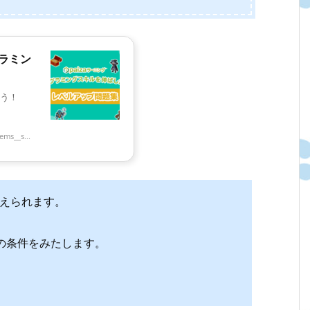
グラミン
う！
ms__s...
) が与えられます。
。
の条件をみたします。