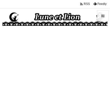

Feedly
RSS


メニュ

サイド

前へ

次へ

検索