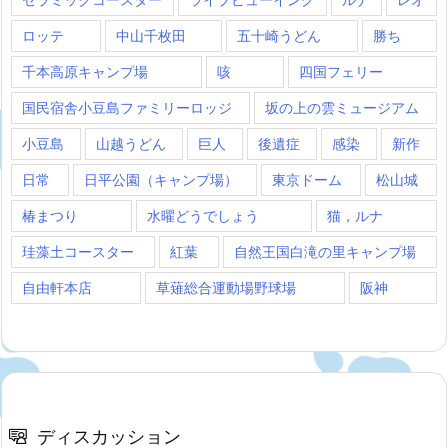
ロッテ
中山千枚田
五十崎うどん
勝ち
千本高原キャンプ場
咳
四国フェリー
国民宿舎小豆島ファミリーロッジ
坂の上の雲ミュージアム
小豆島
山越うどん
巨人
後遺症
感染
新作
日常
日平公園（キャンプ場）
東京ドーム
松山城
椿まつり
水曜どうでしょう
猫，ルナ
珪藻土コースター
紅葉
自然王国白滝の里キャンプ場
自由軒本店
草薙総合運動場野球場
阪神
ディスカッション