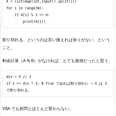
A = list(map(int,input().split()))

for i in range(N):

    if A[i] % 3 == 0:

        print(A[i])
割り切れる、というのは言い換えれば余りがない、という
こと。
剰余計算（A % B）がなければ、とても面倒だったと思う。
div = X // 3

if x == div * 3: # True であれば割り切れた → X は 3 
で割り切れる。
VBA でも前問とほとんど変わらない。