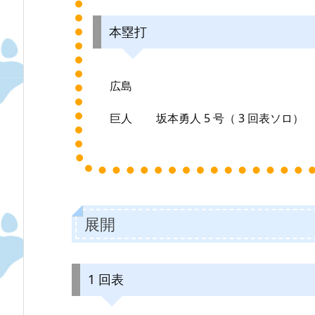
本塁打
広島
巨人
坂本勇人 5 号（ 3 回表ソロ）
展開
1 回表