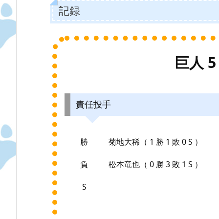
記録
巨人 5 
責任投手
勝
菊地大稀（ 1 勝 1 敗 0 S ）
負
松本竜也（ 0 勝 3 敗 1 S ）
S