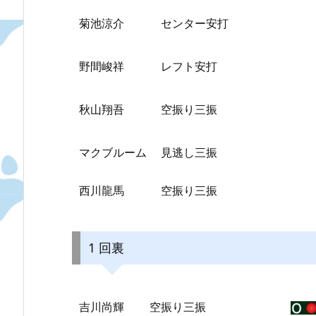
菊池涼介
センター安打
野間峻祥
レフト安打
秋山翔吾
空振り三振
マクブルーム
見逃し三振
西川龍馬
空振り三振
1 回裏
吉川尚輝
空振り三振