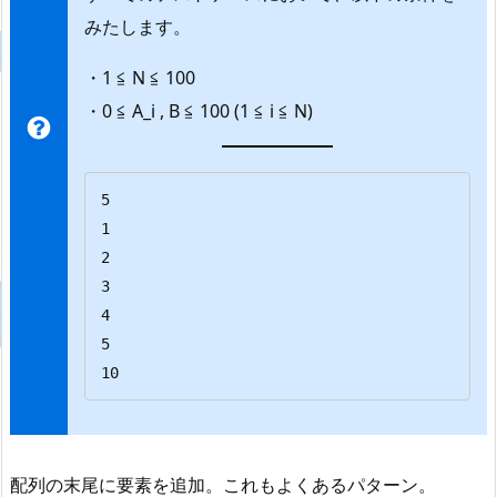
みたします。
・1 ≦ N ≦ 100
・0 ≦ A_i , B ≦ 100 (1 ≦ i ≦ N)
5

1

2

3

4

5

10
配列の末尾に要素を追加。これもよくあるパターン。