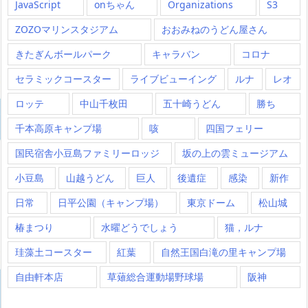
JavaScript
onちゃん
Organizations
S3
ZOZOマリンスタジアム
おおみねのうどん屋さん
きたぎんボールパーク
キャラバン
コロナ
セラミックコースター
ライブビューイング
ルナ
レオ
ロッテ
中山千枚田
五十崎うどん
勝ち
千本高原キャンプ場
咳
四国フェリー
国民宿舎小豆島ファミリーロッジ
坂の上の雲ミュージアム
小豆島
山越うどん
巨人
後遺症
感染
新作
日常
日平公園（キャンプ場）
東京ドーム
松山城
椿まつり
水曜どうでしょう
猫，ルナ
珪藻土コースター
紅葉
自然王国白滝の里キャンプ場
自由軒本店
草薙総合運動場野球場
阪神