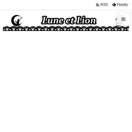

Feedly
RSS


メニュ

サイド

前へ

次へ

検索