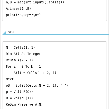
n,B = map(int,input().split())

A.insert(n,B)

print(*A,sep="\n")
VBA
N = Cells(1, 1)

Dim A() As Integer

ReDim A(N - 1)

For i = 0 To N - 1

    A(i) = Cells(i + 2, 1)

Next

pB = Split(Cells(N + 2, 1), " ")

p = Val(pB(0))

B = Val(pB(1))

ReDim Preserve A(N)
