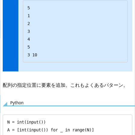
5

1

2

3

4

5

3 10
配列の指定位置に要素を追加。これもよくあるパターン。
Python
N = int(input())

A = [int(input()) for _ in range(N)]
