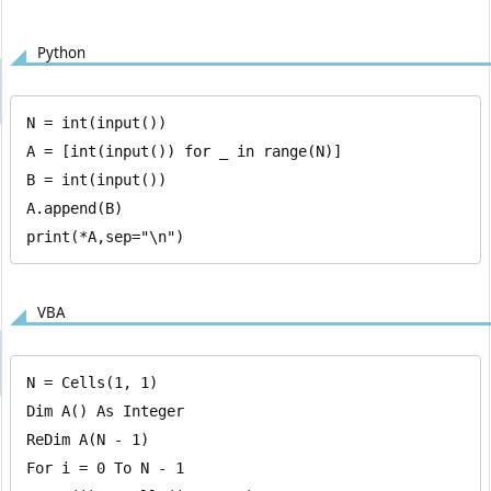
Python
N = int(input())

A = [int(input()) for _ in range(N)]

B = int(input())

A.append(B)

print(*A,sep="\n")
VBA
N = Cells(1, 1)

Dim A() As Integer

ReDim A(N - 1)

For i = 0 To N - 1
