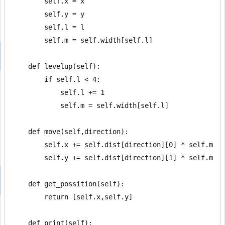
        self.x = x

        self.y = y

        self.l = l

        self.m = self.width[self.l]

    def levelup(self):

        if self.l < 4:

            self.l += 1

            self.m = self.width[self.l]

    def move(self,direction):

        self.x += self.dist[direction][0] * self.m

        self.y += self.dist[direction][1] * self.m

    def get_possition(self):

        return [self.x,self.y]

    def print(self):
