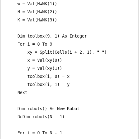
    w = Val(HWNK(1))

    N = Val(HWNK(2))

    K = Val(HWNK(3))

    Dim toolbox(9, 1) As Integer

    For i = 0 To 9

        xy = Split(Cells(i + 2, 1), " ")

        x = Val(xy(0))

        y = Val(xy(1))

        toolbox(i, 0) = x

        toolbox(i, 1) = y

    Next

    Dim robots() As New Robot

    ReDim robots(N - 1)

    For i = 0 To N - 1
