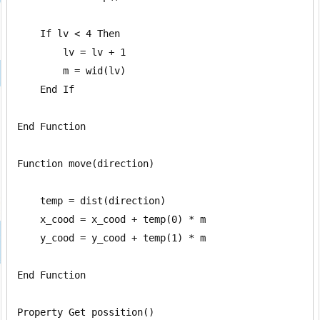
    If lv < 4 Then

        lv = lv + 1

        m = wid(lv)

    End If

End Function

Function move(direction)

    temp = dist(direction)

    x_cood = x_cood + temp(0) * m

    y_cood = y_cood + temp(1) * m

End Function

Property Get possition()
