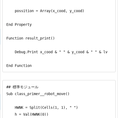
    possition = Array(x_cood, y_cood)

End Property

Function result_print()

    Debug.Print x_cood & " " & y_cood & " " & lv

End Function
## 標準モジュール

Sub class_primer__robot_move()

    HWNK = Split(Cells(1, 1), " ")

    h = Val(HWNK(0))
