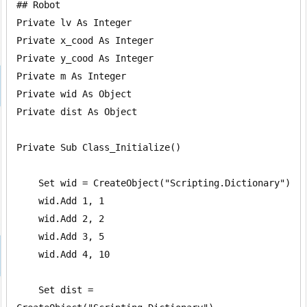
## Robot

Private lv As Integer

Private x_cood As Integer

Private y_cood As Integer

Private m As Integer

Private wid As Object

Private dist As Object

Private Sub Class_Initialize()

    Set wid = CreateObject("Scripting.Dictionary")

    wid.Add 1, 1

    wid.Add 2, 2

    wid.Add 3, 5

    wid.Add 4, 10

    Set dist = 