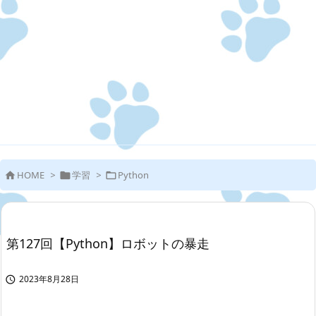
HOME
>
学習
>
Python



第127回【Python】ロボットの暴走
2023年8月28日
