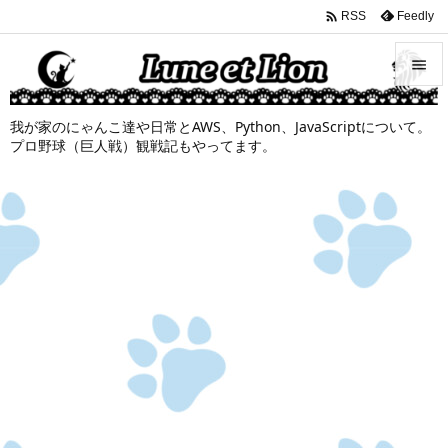

Feedly
RSS


我が家のにゃんこ達や日常とAWS、Python、JavaScriptについて。
メニュ
プロ野球（巨人戦）観戦記もやってます。

サイド

前へ

次へ

検索