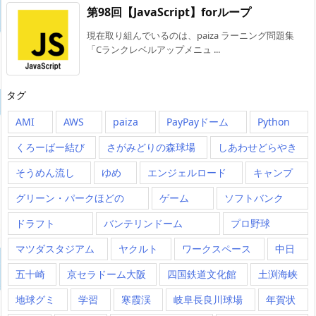
第98回【JavaScript】forループ
現在取り組んでいるのは、paiza ラーニング問題集
「Cランクレベルアップメニュ ...
タグ
AMI
AWS
paiza
PayPayドーム
Python
くろーばー結び
さがみどりの森球場
しあわせどらやき
そうめん流し
ゆめ
エンジェルロード
キャンプ
グリーン・パークほどの
ゲーム
ソフトバンク
ドラフト
バンテリンドーム
プロ野球
マツダスタジアム
ヤクルト
ワークスペース
中日
五十崎
京セラドーム大阪
四国鉄道文化館
土渕海峡
地球グミ
学習
寒霞渓
岐阜長良川球場
年賀状