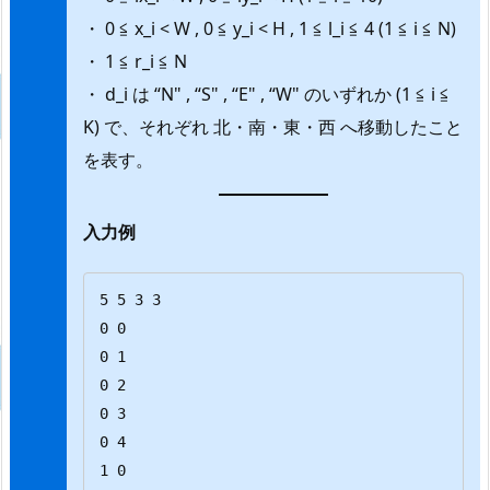
・ 0 ≦ x_i < W , 0 ≦ y_i < H , 1 ≦ l_i ≦ 4 (1 ≦ i ≦ N)
・ 1 ≦ r_i ≦ N
・ d_i は “N" , “S" , “E" , “W" のいずれか (1 ≦ i ≦
K) で、それぞれ 北・南・東・西 へ移動したこと
を表す。
入力例
5 5 3 3

0 0

0 1

0 2

0 3

0 4

1 0
