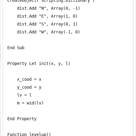
CreateObject("Scripting.Dictionary")

    dist.Add "N", Array(0, -1)

    dist.Add "E", Array(1, 0)

    dist.Add "S", Array(0, 1)

    dist.Add "W", Array(-1, 0)

End Sub

Property Let init(x, y, l)

    x_cood = x

    y_cood = y

    lv = l

    m = wid(lv)

End Property

Function levelup()
