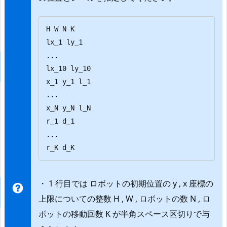
H W N K

lx_1 ly_1

...

lx_10 ly_10

x_1 y_1 l_1

...

x_N y_N l_N

r_1 d_1

...

r_K d_K
・ 1 行目では ロボットの初期位置の y , x 座標の
上限についての整数 H , W , ロボットの数 N , ロ
ボットの移動回数 K が半角スペース区切りで与