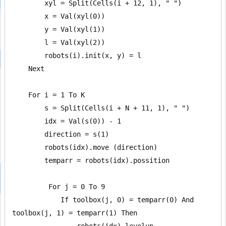
        xyl = Split(Cells(i + 12, 1), " ")

        x = Val(xyl(0))

        y = Val(xyl(1))

        l = Val(xyl(2))

        robots(i).init(x, y) = l

    Next

    For i = 1 To K

        s = Split(Cells(i + N + 11, 1), " ")

        idx = Val(s(0)) - 1

        direction = s(1)

        robots(idx).move (direction)

        temparr = robots(idx).possition

         For j = 0 To 9

            If toolbox(j, 0) = temparr(0) And 
toolbox(j, 1) = temparr(1) Then

                robots(idx).levelup
