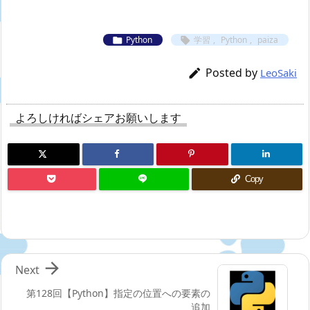
Python
学習
,
Python
,
paiza


Posted by

LeoSaki
よろしければシェアお願いします
Copy

Next
第128回【Python】指定の位置への要素の
追加