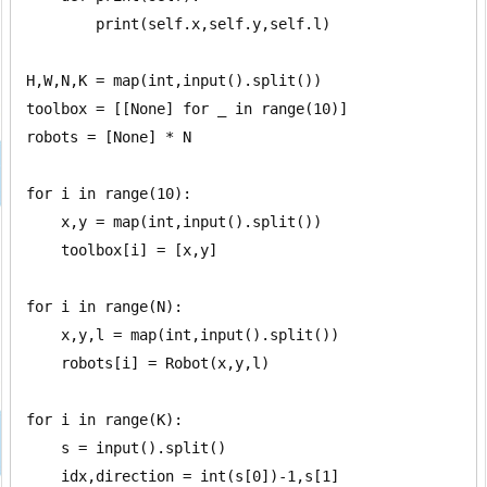
        print(self.x,self.y,self.l)

H,W,N,K = map(int,input().split())

toolbox = [[None] for _ in range(10)]

robots = [None] * N

for i in range(10):

    x,y = map(int,input().split())

    toolbox[i] = [x,y]

for i in range(N):

    x,y,l = map(int,input().split())

    robots[i] = Robot(x,y,l)

for i in range(K):

    s = input().split()

    idx,direction = int(s[0])-1,s[1]
