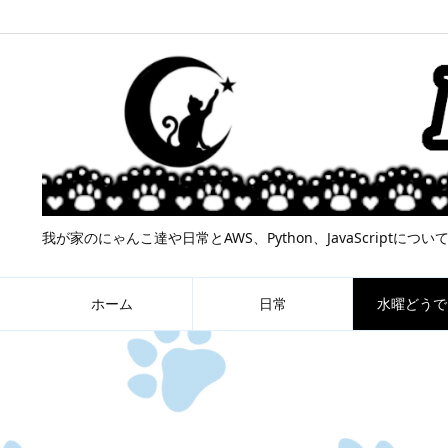
我が家のにゃんこ達や日常とAWS、Python、JavaScript
ホーム
日常
水曜どうで