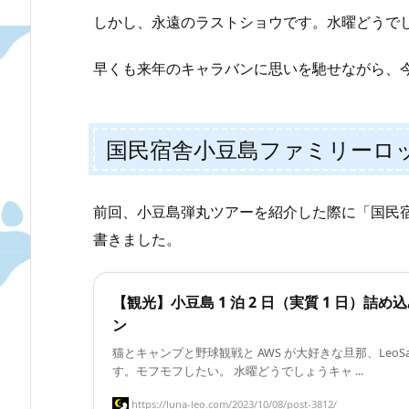
しかし、永遠のラストショウです。水曜どうで
早くも来年のキャラバンに思いを馳せながら、
国民宿舎小豆島ファミリーロ
前回、小豆島弾丸ツアーを紹介した際に「国民
書きました。
【観光】小豆島 1 泊 2 日（実質 1 日）詰め
ン
猫とキャンプと野球観戦と AWS が大好きな旦那、LeoSak
す。モフモフしたい。 水曜どうでしょうキャ ...
https://luna-leo.com/2023/10/08/post-3812/