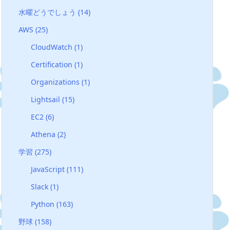
水曜どうでしょう
(14)
AWS
(25)
CloudWatch
(1)
Certification
(1)
Organizations
(1)
Lightsail
(15)
EC2
(6)
Athena
(2)
学習
(275)
JavaScript
(111)
Slack
(1)
Python
(163)
野球
(158)