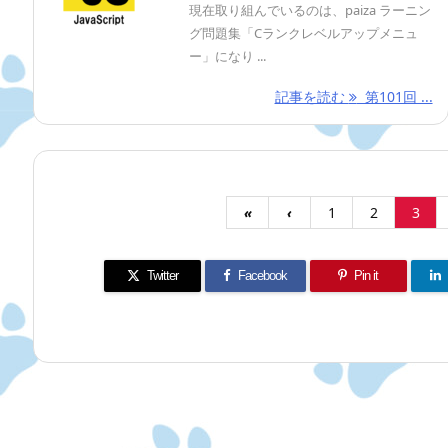
現在取り組んでいるのは、paiza ラーニン
グ問題集「Cランクレベルアップメニュ
ー」になり ...
記事を読む
第101回 ...
«
‹
1
2
3
Twitter
Facebook
Pin it