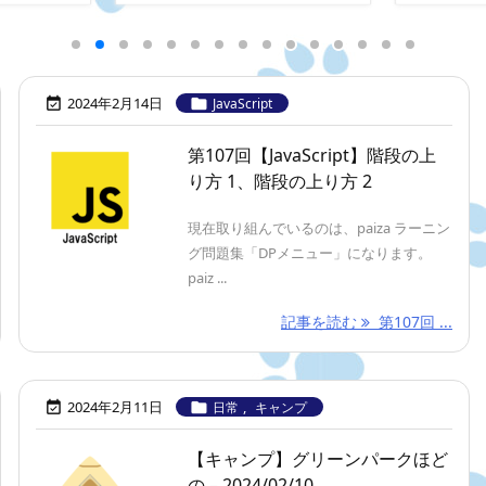
2024年2月14日


JavaScript
第107回【JavaScript】階段の上
り方 1、階段の上り方 2
現在取り組んでいるのは、paiza ラーニン
グ問題集「DPメニュー」になります。
paiz ...
記事を読む
第107回 ...
2024年2月11日
,


日常
キャンプ
【キャンプ】グリーンパークほど
の – 2024/02/10