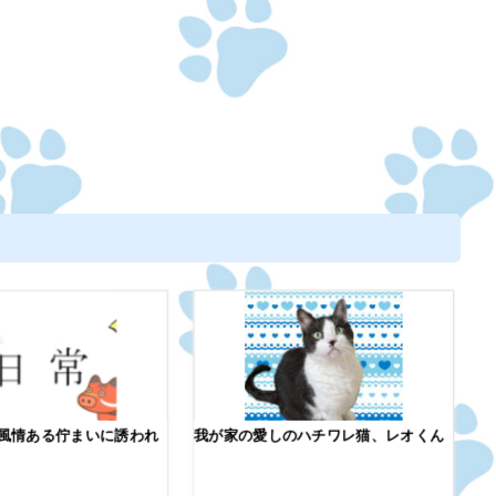
風情ある佇まいに誘われ
我が家の愛しのハチワレ猫、レオくん
超