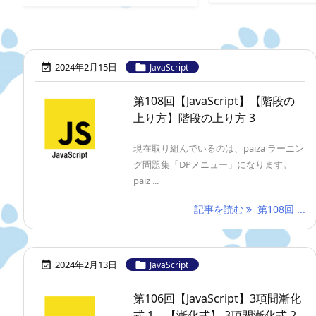
2024年2月15日


JavaScript
第108回【JavaScript】【階段の
上り方】階段の上り方 3
現在取り組んでいるのは、paiza ラーニン
グ問題集「DPメニュー」になります。
paiz ...
記事を読む
第108回 ...
2024年2月13日


JavaScript
第106回【JavaScript】3項間漸化
式 1、【漸化式】 3項間漸化式 2