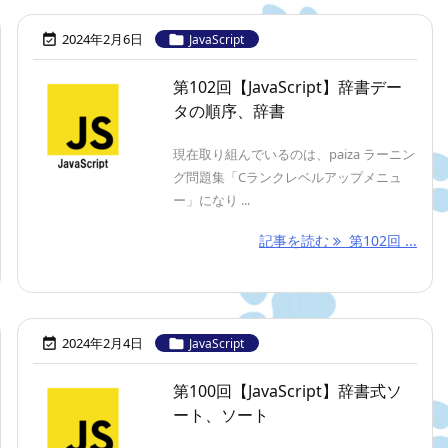
2024年2月6日


JavaScript
第102回【JavaScript】辞書デー
タの順序、辞書
現在取り組んでいるのは、paiza ラーニン
グ問題集「Cランクレベルアップメニュ
ー」になり ...
記事を読む
第102回 ...
2024年2月4日


JavaScript
第100回【JavaScript】辞書式ソ
ート、ソート