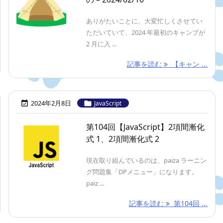
ありがたいことに、大変忙しくさせてい
ただいていて、2024 年最初のキャンプが
2 月に入 ...
記事を読む
【キャン ...
2024年2月8日


JavaScript
第104回【JavaScript】2項間漸化
式 1、2項間漸化式 2
現在取り組んでいるのは、paiza ラーニン
グ問題集「DPメニュー」になります。
paiz ...
記事を読む
第104回 ...